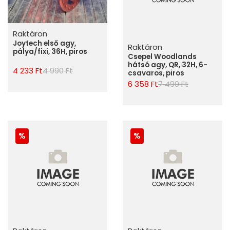
Raktáron
Joytech első agy,
Raktáron
pálya/fixi, 36H, piros
Csepel Woodlands
hátsó agy, QR, 32H, 6-
4 233 Ft
4 990 Ft
csavaros, piros
6 358 Ft
7 490 Ft