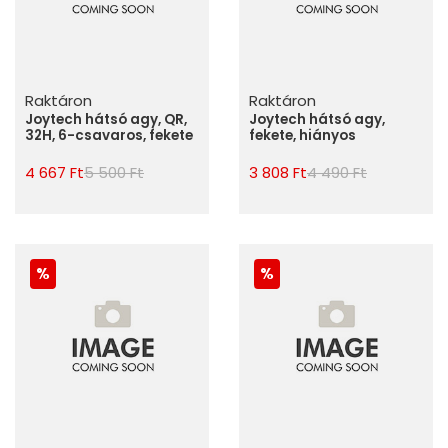
Raktáron
Raktáron
Joytech hátsó agy, QR,
Joytech hátsó agy,
32H, 6-csavaros, fekete
fekete, hiányos
4 667 Ft
5 500 Ft
3 808 Ft
4 490 Ft