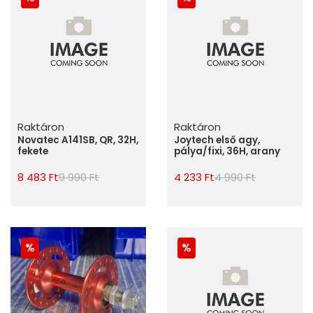
Raktáron
Raktáron
Novatec A141SB, QR, 32H,
Joytech első agy,
fekete
pálya/fixi, 36H, arany
8 483 Ft
9 990 Ft
4 233 Ft
4 990 Ft