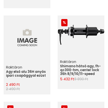
Raktáron
Shimano hátsó agy, fh-
Raktáron
qc300-hm, center lock
Agy első alu 36H anyás
36h 8/9/10/11-speed
ipari csapággyal ezüst
5 432 Ft
8 890 Ft
2 490 Ft
2 490 Ft