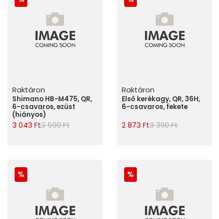
Raktáron
Raktáron
Shimano HB-M475, QR,
Első kerékagy, QR, 36H,
6-csavaros, ezüst
6-csavaros, fekete
(hiányos)
3 043 Ft
3 590 Ft
2 873 Ft
3 390 Ft