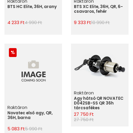
Raktáron
Raktáron
BTS HC Elite, 36H, arany
BTS XC Elite, 36H, QR, 6-
csavaros, fehér
4 233 Ft
4 990 Ft
9 333 Ft
10 990 Ft
Raktáron
Agy hátsó QR NOVATEC
D042SB-SS QR 36h
Raktáron
tárcsafékes
Novatec első agy, QR,
27 750 Ft
36H, barna
27 750 Ft
5 083 Ft
5 990 Ft