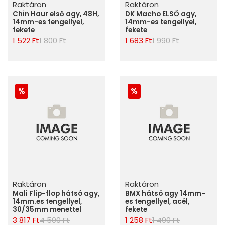
Raktáron
Raktáron
Chin Haur első agy, 48H,
DK Macho ELSŐ agy,
14mm-es tengellyel,
14mm-es tengellyel,
fekete
fekete
1 522 Ft
1 800 Ft
1 683 Ft
1 990 Ft
Raktáron
Raktáron
Mali Flip-flop hátsó agy,
BMX hátsó agy 14mm-
14mm.es tengellyel,
es tengellyel, acél,
30/35mm menettel
fekete
3 817 Ft
4 500 Ft
1 258 Ft
1 490 Ft