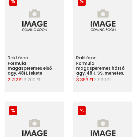
Raktáron
Raktáron
Formula
Formula
magasperemes első
magasperemes hátsó
agy, 48H, fekete
agy, 48H, SS, menetes,
fekete
2 712 Ft
3 200 Ft
3 383 Ft
3 990 Ft