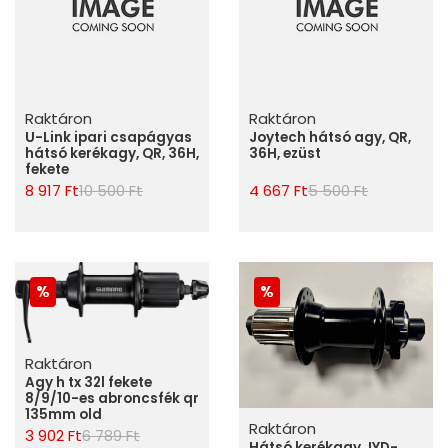
Raktáron
Raktáron
U-Link ipari csapágyas
Joytech hátsó agy, QR,
hátsó kerékagy, QR, 36H,
36H, ezüst
fekete
8 917 Ft
10 500 Ft
4 667 Ft
5 500 Ft
Raktáron
Agy h tx 32l fekete
8/9/10-es abroncsfék qr
135mm old
Raktáron
3 902 Ft
6 789 Ft
Hátsó kerékagy JYD-