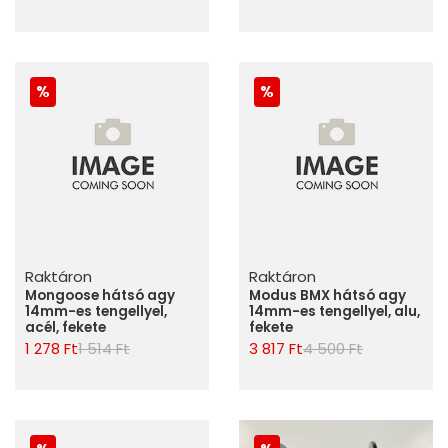
Raktáron
Raktáron
Mongoose hátsó agy
Modus BMX hátsó agy
14mm-es tengellyel,
14mm-es tengellyel, alu,
acél, fekete
fekete
1 278 Ft
1 514 Ft
3 817 Ft
4 500 Ft