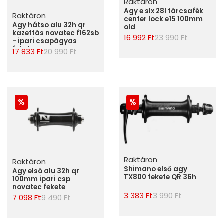
Raktáron
Agy e slx 28l tárcsafék
Raktáron
center lock e15 100mm
Agy hátso alu 32h qr
old
kazettás novatec f162sb
16 992 Ft
23 990 Ft
- ipari csapágyas
fekete
17 833 Ft
20 990 Ft
Raktáron
Raktáron
Shimano első agy
Agy elsö alu 32h qr
TX800 fekete QR 36h
100mm ipari csp
novatec fekete
3 383 Ft
3 990 Ft
7 098 Ft
9 490 Ft