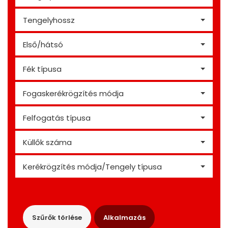
Tengelyhossz
Első/hátsó
Fék típusa
Fogaskerékrögzítés módja
Felfogatás típusa
Küllők száma
Kerékrögzítés módja/Tengely típusa
Szűrők törlése
Alkalmazás