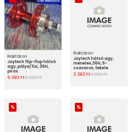
Raktáron
Raktáron
Joytech hátsó agy,
Joytech flip-flop hátsó
menetes,36H, 6-
agy, pálya/fixi, 36H,
csavaros, fekete
piros
3 383 Ft
3 990 Ft
5 083 Ft
5 990 Ft