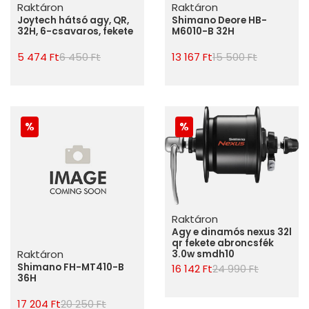
Raktáron
Raktáron
Joytech hátsó agy, QR,
Shimano Deore HB-
32H, 6-csavaros, fekete
M6010-B 32H
5 474 Ft
6 450 Ft
13 167 Ft
15 500 Ft
Raktáron
Agy e dinamós nexus 32l
qr fekete abroncsfék
Raktáron
3.0w smdh10
Shimano FH-MT410-B
16 142 Ft
24 990 Ft
36H
17 204 Ft
20 250 Ft