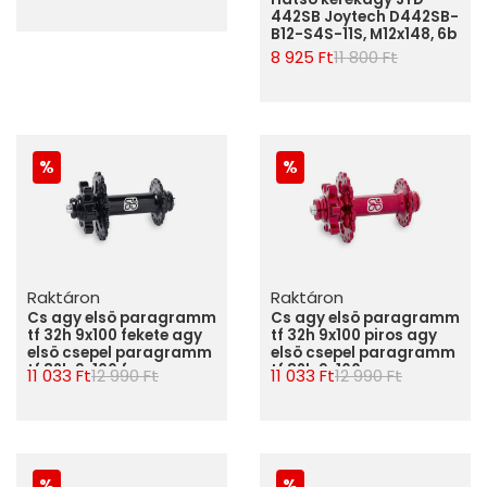
442SB Joytech D442SB-
B12-S4S-11S, M12x148, 6b
8 925 Ft
11 800 Ft
Raktáron
Raktáron
Cs agy elsö paragramm
Cs agy elsö paragramm
tf 32h 9x100 fekete agy
tf 32h 9x100 piros agy
elsö csepel paragramm
elsö csepel paragramm
tf 32h 9x100 f
tf 32h 9x100 p
11 033 Ft
12 990 Ft
11 033 Ft
12 990 Ft