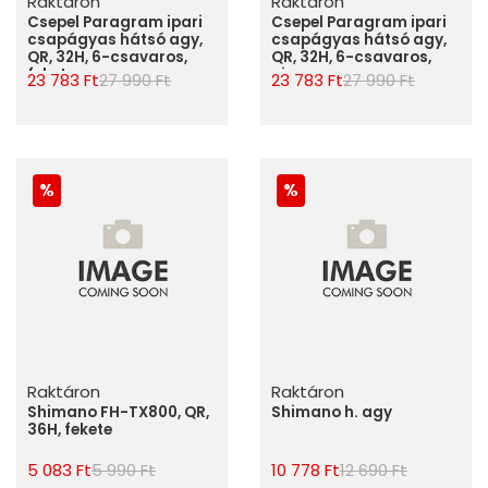
Raktáron
Raktáron
Csepel Paragram ipari
Csepel Paragram ipari
csapágyas hátsó agy,
csapágyas hátsó agy,
QR, 32H, 6-csavaros,
QR, 32H, 6-csavaros,
fekete
piros
23 783 Ft
27 990 Ft
23 783 Ft
27 990 Ft
Raktáron
Raktáron
Shimano FH-TX800, QR,
Shimano h. agy
36H, fekete
5 083 Ft
5 990 Ft
10 778 Ft
12 690 Ft