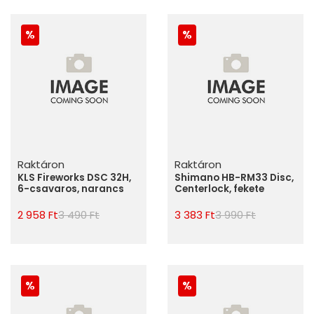
Raktáron
Raktáron
KLS Fireworks DSC 32H,
Shimano HB-RM33 Disc,
6-csavaros, narancs
Centerlock, fekete
2 958 Ft
3 490 Ft
3 383 Ft
3 990 Ft