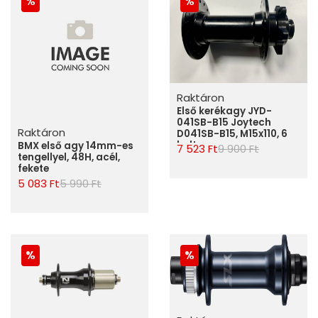
Raktáron
Első kerékagy JYD-
041SB-B15 Joytech
Raktáron
D041SB-B15, M15x110, 6
bolt
BMX első agy 14mm-es
7 523 Ft
9 900 Ft
tengellyel, 48H, acél,
fekete
5 083 Ft
5 990 Ft