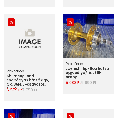
Raktáron
Joytech flip-flop hátsó
Raktáron
agy, pálya/fixi, 36H,
Shunfeng ipari
arany
csapágyas hátsó agy,
5 083 Ft
5 990 Ft
QR, 36H, 6-csavaros,
fekete
6 579 Ft
7 750 Ft