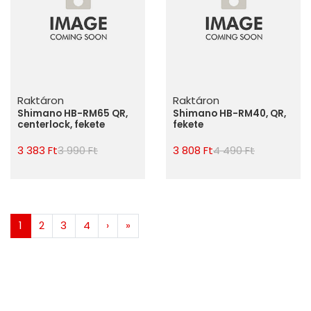
Raktáron
Raktáron
Shimano HB-RM65 QR,
Shimano HB-RM40, QR,
centerlock, fekete
fekete
3 383 Ft
3 990 Ft
3 808 Ft
4 490 Ft
1
2
3
4
›
»