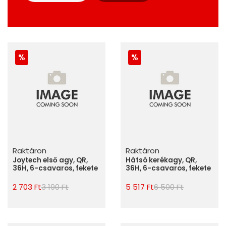
Raktáron
Raktáron
Joytech első agy, QR,
Hátsó kerékagy, QR,
36H, 6-csavaros, fekete
36H, 6-csavaros, fekete
2 703 Ft
3 190 Ft
5 517 Ft
6 500 Ft