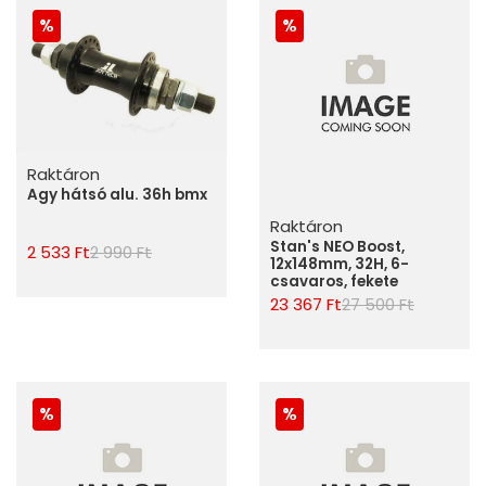
Raktáron
Agy hátsó alu. 36h bmx
Raktáron
Stan's NEO Boost,
2 533 Ft
2 990 Ft
12x148mm, 32H, 6-
csavaros, fekete
23 367 Ft
27 500 Ft