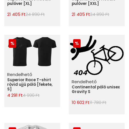
pulóver [XL]
pulóver [XXL]
21 405 Ft
24 890 Ft
21 405 Ft
24 890 Ft
Rendelhető
Superior Race T-shirt
Rendelhető
rövid ujjú póló [fekete,
Continental póló unisex
S]
Gravity S
4 291 Ft
4 990 Ft
10 602 Ft
11 780 Ft