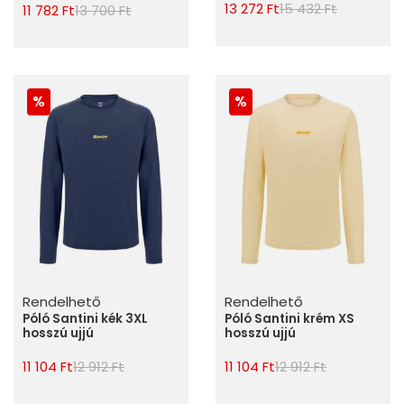
13 272 Ft
15 432 Ft
11 782 Ft
13 700 Ft
Rendelhető
Rendelhető
Póló Santini kék 3XL
Póló Santini krém XS
hosszú ujjú
hosszú ujjú
11 104 Ft
12 912 Ft
11 104 Ft
12 912 Ft