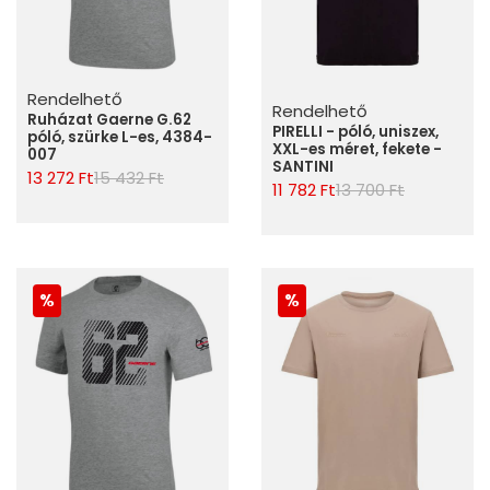
Rendelhető
Rendelhető
Ruházat Gaerne G.62
PIRELLI - póló, uniszex,
póló, szürke L-es, 4384-
XXL-es méret, fekete -
007
SANTINI
13 272 Ft
15 432 Ft
11 782 Ft
13 700 Ft