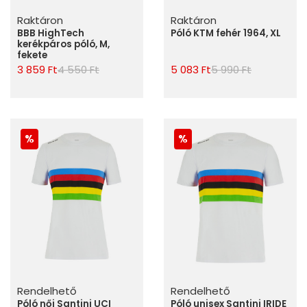
Raktáron
Raktáron
BBB HighTech
Póló KTM fehér 1964, XL
kerékpáros póló, M,
fekete
3 859 Ft
4 550 Ft
5 083 Ft
5 990 Ft
Rendelhető
Rendelhető
Póló női Santini UCI
Póló unisex Santini IRIDE