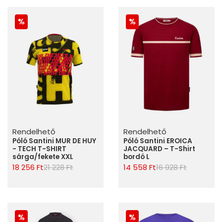
Rendelhető
Rendelhető
Póló Santini MUR DE HUY
Póló Santini EROICA
- TECH T-SHIRT
JACQUARD – T-Shirt
sárga/fekete XXL
bordó L
18 256 Ft
21 228 Ft
14 558 Ft
16 928 Ft