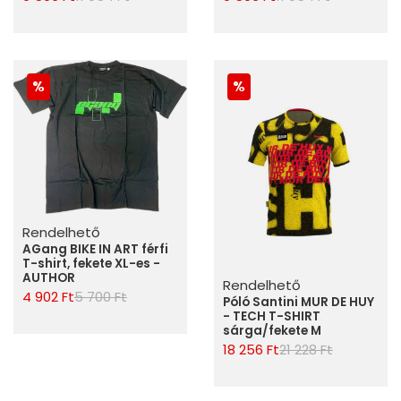
Rendelhető
AGang BIKE IN ART férfi
T-shirt, fekete XL-es -
AUTHOR
Rendelhető
4 902 Ft
5 700 Ft
Póló Santini MUR DE HUY
- TECH T-SHIRT
sárga/fekete M
18 256 Ft
21 228 Ft