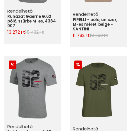
Rendelhető
Rendelhető
Ruházat Gaerne G.62
PIRELLI - póló, uniszex,
póló, szürke M-es, 4384-
M-es méret, beige -
007
SANTINI
13 272 Ft
15 432 Ft
11 782 Ft
13 700 Ft
Rendelhető
Rendelhető