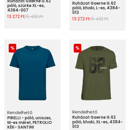
Ruházat Gaerne G.62
Ruházat Gaerne G.62
póló, szürke XL-es,
póló, khaki, L-es, 4384-
4384-007
013
13 272 Ft
15 432 Ft
13 272 Ft
15 432 Ft
Rendelhető
Rendelhető
Ruházat Gaerne G.62
PIRELLI - póló, uniszex,
póló, khaki, XL-es, 4384-
M-es méret, PETROLIO
013
KÉK- SANTINI