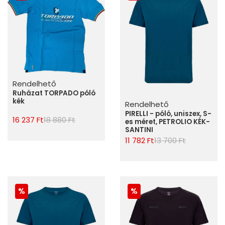
Rendelhető
Ruházat TORPADO póló
kék
Rendelhető
PIRELLI - póló, uniszex, S-
16 237 Ft
18 880 Ft
es méret, PETROLIO KÉK-
SANTINI
11 782 Ft
13 700 Ft