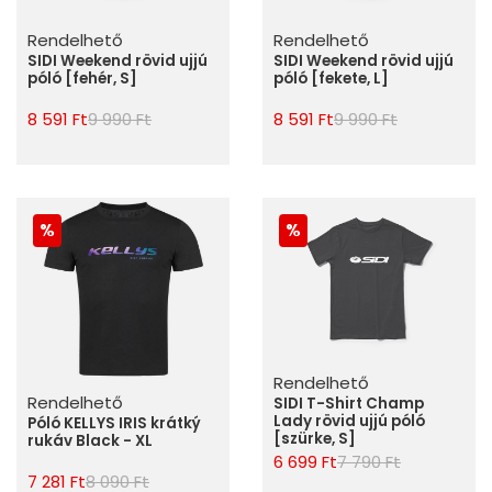
Rendelhető
Rendelhető
SIDI Weekend rövid ujjú
SIDI Weekend rövid ujjú
póló [fehér, S]
póló [fekete, L]
8 591 Ft
9 990 Ft
8 591 Ft
9 990 Ft
Rendelhető
Rendelhető
SIDI T-Shirt Champ
Lady rövid ujjú póló
Póló KELLYS IRIS krátký
[szürke, S]
rukáv Black - XL
6 699 Ft
7 790 Ft
7 281 Ft
8 090 Ft