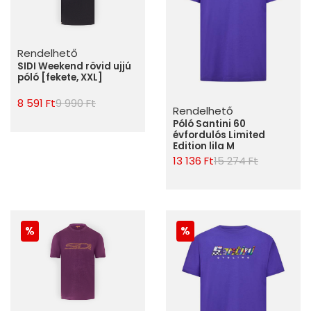
Rendelhető
SIDI Weekend rövid ujjú
póló [fekete, XXL]
8 591 Ft
9 990 Ft
Rendelhető
Póló Santini 60
évfordulós Limited
Edition lila M
13 136 Ft
15 274 Ft