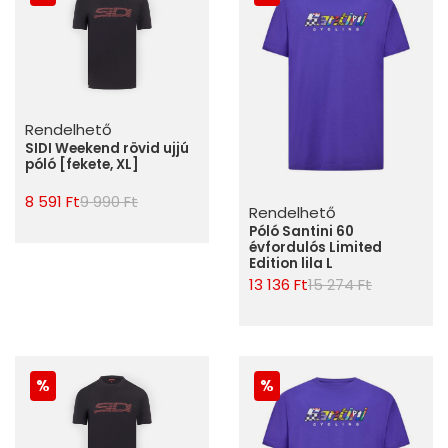
Rendelhető
SIDI Weekend rövid ujjú
póló [fekete, XL]
8 591 Ft
9 990 Ft
Rendelhető
Póló Santini 60
évfordulós Limited
Edition lila L
13 136 Ft
15 274 Ft