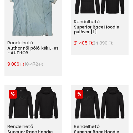
Rendelhető
Superior Race Hoodie
pulóver [L]
Rendelhető
21 405 Ft
24 890 Ft
Author női póló, kék L-es
- AUTHOR
9 006 Ft
10 472 Ft
Rendelhető
Rendelhető
Superior Race Hoodie
Superior Race Hoodie