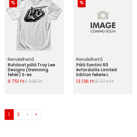
Rendelhető
Rendelhető
Ruházat póló Troy Lee
Póló Santini 60
Designs (Gwinning
évfordulós Limited
fehér) S-es
Edition fekete L
9 751 Ft
11 338 Ft
13 136 Ft
15 274 Ft
1
2
›
»