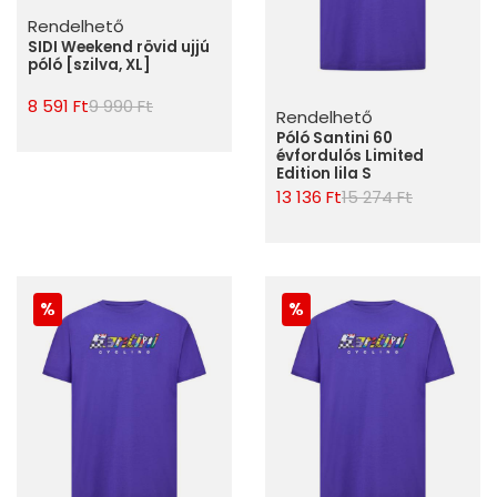
Rendelhető
SIDI Weekend rövid ujjú
póló [szilva, XL]
8 591 Ft
9 990 Ft
Rendelhető
Póló Santini 60
évfordulós Limited
Edition lila S
13 136 Ft
15 274 Ft