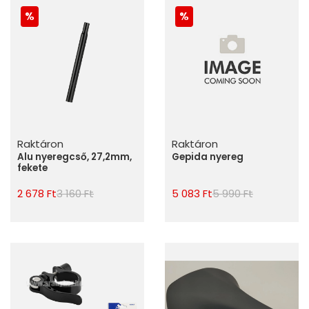
Raktáron
Raktáron
Alu nyeregcső, 27,2mm,
Gepida nyereg
fekete
2 678 Ft
3 160 Ft
5 083 Ft
5 990 Ft