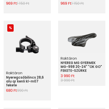
969 Ft
1 150 Ft
969 Ft
1 150 Ft
Raktáron
NYEREG MG GYERMEK
MG-998 20-24" "OK GO"
FEKETE-SZÜRKE
Raktáron
3 990 Ft
Nyeregcsőbilincs 28,6
3 990 Ft
alu qr kenli kl-m07
fekete
680 Ft
990 Ft