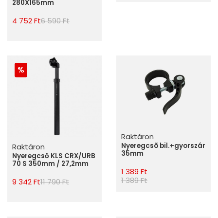
280X165mm
4 752 Ft
6 590 Ft
Raktáron
Nyeregcsõ bil.+gyorszár
Raktáron
35mm
Nyeregcső KLS CRX/URB
70 S 350mm / 27,2mm
1 389 Ft
1 389 Ft
9 342 Ft
11 790 Ft