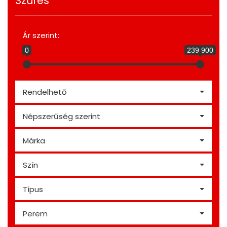
Szűrés
Ár szerint:
0
239 900
Rendelhető
Népszerűség szerint
Márka
Szín
Típus
Perem