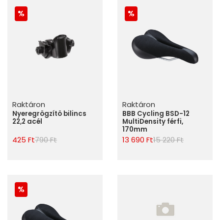
Raktáron
Raktáron
Nyeregrögzítö bilincs
BBB Cycling BSD-12
22,2 acél
MultiDensity férfi,
170mm
425 Ft
790 Ft
13 690 Ft
15 220 Ft