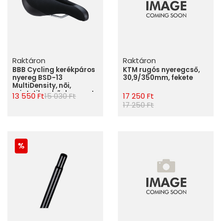
Raktáron
Raktáron
BBB Cycling kerékpáros
KTM rugós nyeregcső,
nyereg BSD-13
30,9/350mm, fekete
MultiDensity, nõi,
szintetikus bõr bevonat,
13 550 Ft
15 030 Ft
17 250 Ft
anatómiai nyílással,
17 250 Ft
170mm széles, 250mm
hosszú, fekete