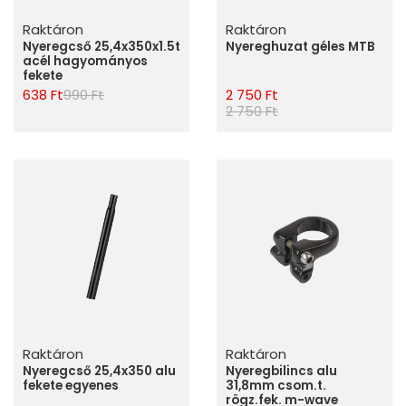
Raktáron
Raktáron
Nyeregcső 25,4x350x1.5t
Nyereghuzat géles MTB
acél hagyományos
fekete
638 Ft
990 Ft
2 750 Ft
2 750 Ft
Raktáron
Raktáron
Nyeregcső 25,4x350 alu
Nyeregbilincs alu
fekete egyenes
31,8mm csom.t.
rögz.fek. m-wave