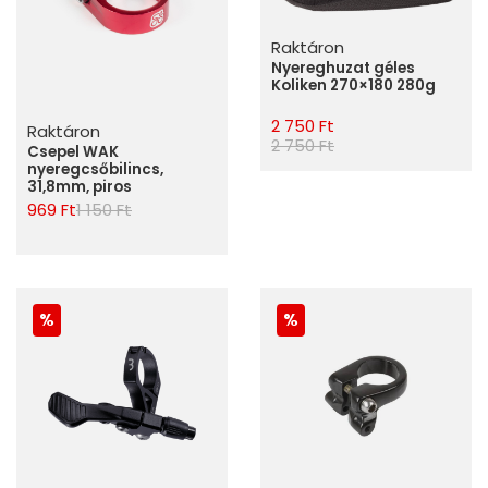
Raktáron
Nyereghuzat géles
Koliken 270×180 280g
2 750 Ft
Raktáron
2 750 Ft
Csepel WAK
nyeregcsőbilincs,
31,8mm, piros
969 Ft
1 150 Ft