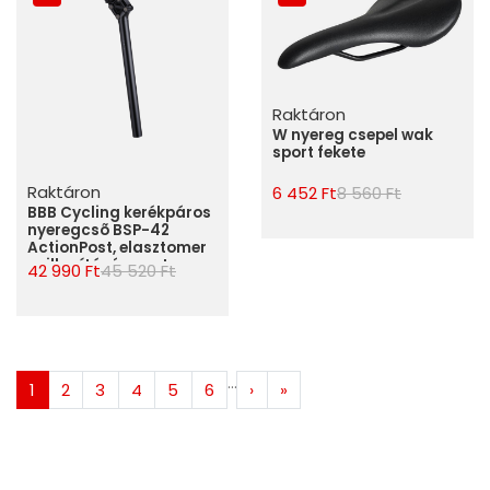
Raktáron
W nyereg csepel wak
sport fekete
Raktáron
6 452 Ft
8 560 Ft
BBB Cycling kerékpáros
nyeregcsõ BSP-42
ActionPost, elasztomer
csillapítású, sport
42 990 Ft
45 520 Ft
felhasználásra, 31.6mm
átmérõ, 400mm hosszú
...
1
2
3
4
5
6
›
»