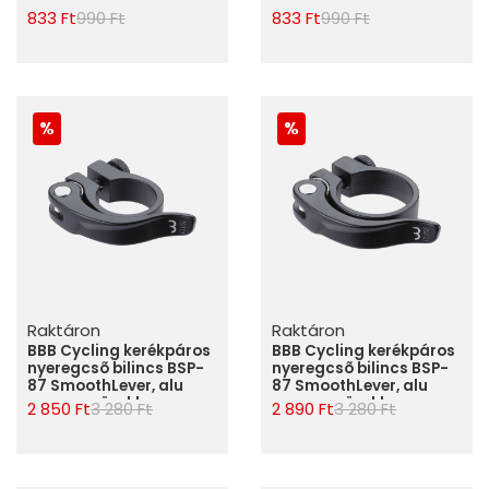
833 Ft
990 Ft
833 Ft
990 Ft
Raktáron
Raktáron
BBB Cycling kerékpáros
BBB Cycling kerékpáros
nyeregcsõ bilincs BSP-
nyeregcsõ bilincs BSP-
87 SmoothLever, alu
87 SmoothLever, alu
nyeregcsövekhez,
nyeregcsövekhez,
2 850 Ft
3 280 Ft
2 890 Ft
3 280 Ft
28.6mm, gyorszáras
34.9mm, gyorszáras