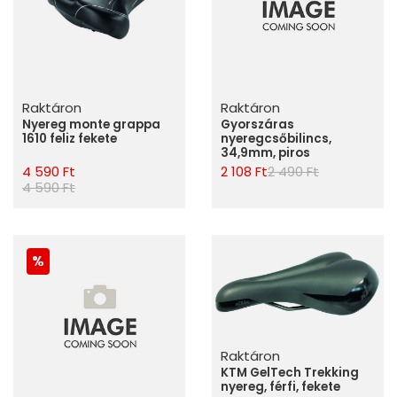
Raktáron
Raktáron
Nyereg monte grappa
Gyorszáras
1610 feliz fekete
nyeregcsőbilincs,
34,9mm, piros
4 590 Ft
2 108 Ft
2 490 Ft
4 590 Ft
Raktáron
KTM GelTech Trekking
nyereg, férfi, fekete