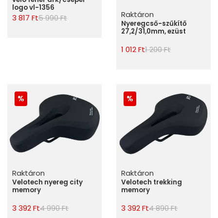
logo vl-1356
Raktáron
3 817 Ft
5 990 Ft
Nyeregcső-szűkítő
27,2/31,0mm, ezüst
1 012 Ft
1 200 Ft
Raktáron
Raktáron
Velotech nyereg city
Velotech trekking
memory
memory
3 392 Ft
4 990 Ft
3 392 Ft
4 890 Ft