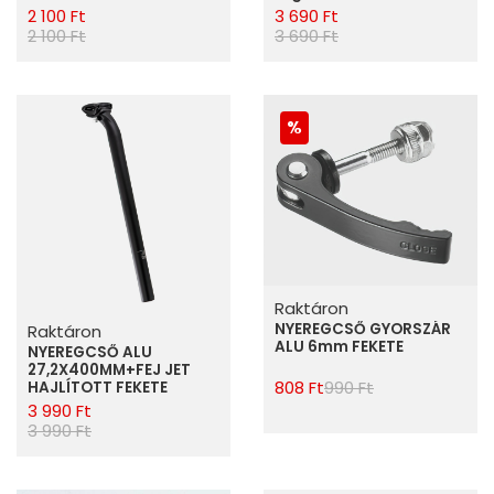
2 100 Ft
3 690 Ft
2 100 Ft
3 690 Ft
Raktáron
NYEREGCSŐ GYORSZÁR
Raktáron
ALU 6mm FEKETE
NYEREGCSŐ ALU
27,2X400MM+FEJ JET
808 Ft
990 Ft
HAJLÍTOTT FEKETE
3 990 Ft
3 990 Ft