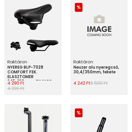
Raktáron
Raktáron
NYEREG BLP-7028
Neuzer alu nyeregcső,
COMFORT FEK.
30,4/350mm, fekete
ELASZTOMER
245x180mm +BILINCS
4 290 Ft
4 242 Ft
6 500 Ft
FEHÉR DÍSZCSÍK
4 290 Ft