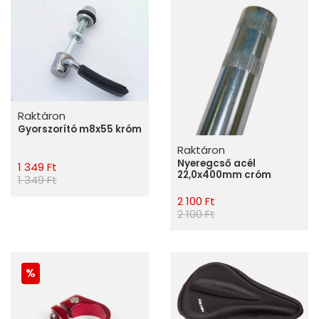
Raktáron
Gyorszorító m8x55 króm
Raktáron
Nyeregcső acél
1 349 Ft
22,0x400mm cróm
1 349 Ft
2 100 Ft
2 100 Ft