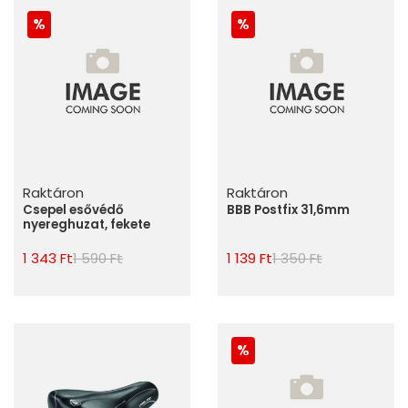
Raktáron
Raktáron
Csepel esővédő
BBB Postfix 31,6mm
nyereghuzat, fekete
1 343 Ft
1 590 Ft
1 139 Ft
1 350 Ft