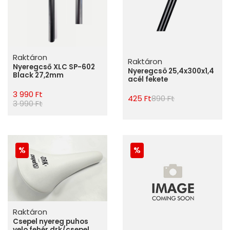
Raktáron
Raktáron
Nyeregcső XLC SP-602
Nyeregcsö 25,4x300x1,4
Black 27,2mm
acél fekete
3 990 Ft
425 Ft
890 Ft
3 990 Ft
Raktáron
Csepel nyereg puhos
velo fehér drk/csepel