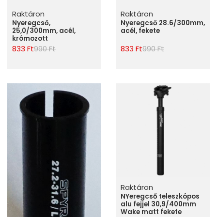
Raktáron
Raktáron
Nyeregcső,
Nyeregcső 28.6/300mm,
25,0/300mm, acél,
acél, fekete
krómozott
833 Ft
990 Ft
833 Ft
990 Ft
Raktáron
NYeregcső teleszkópos
alu fejjel 30,9/400mm
Wake matt fekete