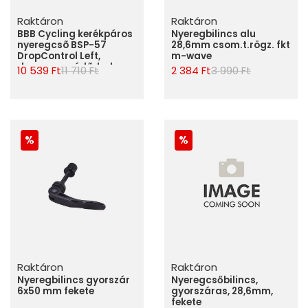
Raktáron
Raktáron
BBB Cycling kerékpáros
Nyeregbilincs alu
nyeregcsõ BSP-57
28,6mm csom.t.rögz. fkt
DropControl Left,
m-wave
dropper vezérlõ, bal
10 539 Ft
11 710 Ft
2 384 Ft
3 990 Ft
oldalra, 22.2mm
Raktáron
Raktáron
Nyeregbilincs gyorszár
Nyeregcsőbilincs,
6x50 mm fekete
gyorszáras, 28,6mm,
fekete