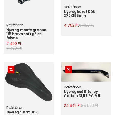
Raktáron
Nyereghuzat DDK
270X195mm
Raktáron
4 752 Ft
6 490 Ft
Nyereg monte grappa
115 bravo soft géles
fekete
7 490 Ft
7 490 Ft
Raktáron
Nyeregcső Ritchey
Carbon 31,6 URC 9.9
24 642 Ft
35 000 Ft
Raktáron
Nyereghuzat DDK