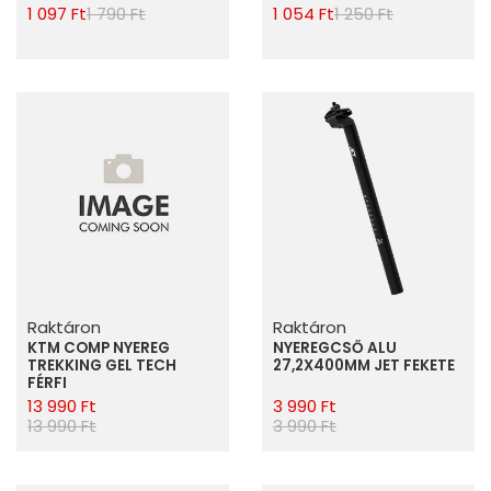
1 097 Ft
1 790 Ft
1 054 Ft
1 250 Ft
Raktáron
Raktáron
KTM COMP NYEREG
NYEREGCSŐ ALU
TREKKING GEL TECH
27,2X400MM JET FEKETE
FÉRFI
13 990 Ft
3 990 Ft
13 990 Ft
3 990 Ft