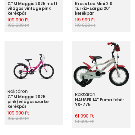
CTM Maggie 2025 matt
Kross Lea Mini 2.0
világos vintage pink
türkiz-sárga 20"
kerékpár
kerékpár
109 990 Ft
119 990 Ft
109 990 Ft
119 990 Ft
Raktáron
Raktáron
CTM Maggie 2025
HAUSER 14" Puma fehér
pink/világosszürke
YS-775
kerékpár
109 990 Ft
61 990 Ft
109 990 Ft
61 990 Ft