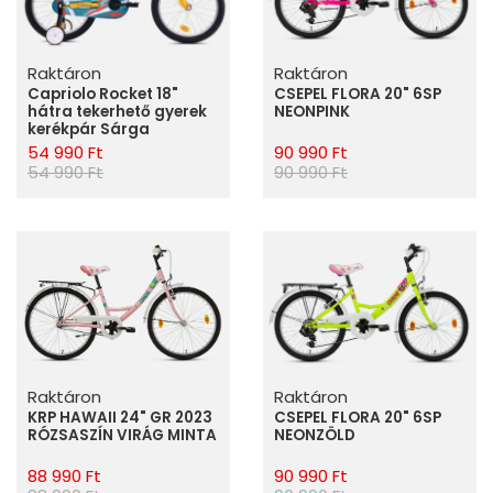
Raktáron
Raktáron
CSEPEL FLORA 20" 6SP
Capriolo Rocket 18"
NEONPINK
hátra tekerhető gyerek
kerékpár Sárga
90 990 Ft
54 990 Ft
90 990 Ft
54 990 Ft
Raktáron
Raktáron
CSEPEL FLORA 20" 6SP
KRP HAWAII 24" GR 2023
NEONZÖLD
RÓZSASZÍN VIRÁG MINTA
90 990 Ft
88 990 Ft