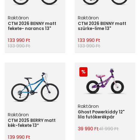
Raktáron
Raktáron
CTM 2026 BENNY matt
CTM 2026 BENNY matt
fekete- narancs 13"
szürke-lime 13"
133 990 Ft
133 990 Ft
133 990 Ft
133 990 Ft
Raktáron
Ghost Powerkiddy 12"
Raktáron
lila futókerékpár
CTM 2025 BERRY matt
kék-fekete 13”
39 990 Ft
41 990 Ft
139 990 Ft