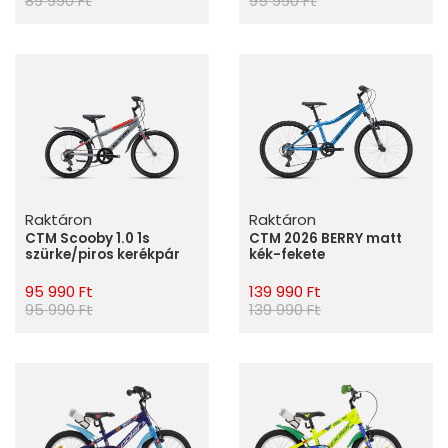
89 990 Ft
95 990 Ft
Raktáron
Raktáron
CTM Scooby 1.0 1s
CTM 2026 BERRY matt
szürke/piros kerékpár
kék-fekete
95 990 Ft
139 990 Ft
95 990 Ft
139 990 Ft