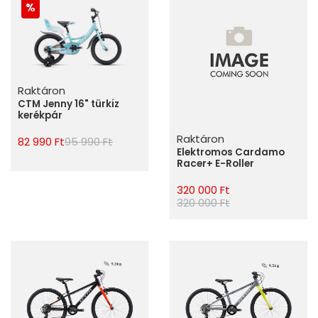
Raktáron
CTM Jenny 16" türkiz
kerékpár
Raktáron
82 990 Ft
95 990 Ft
Elektromos Cardamo
Racer+ E-Roller
320 000 Ft
320 000 Ft