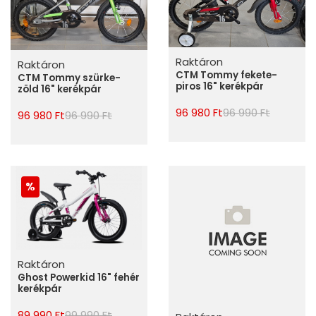
Raktáron
Raktáron
CTM Tommy fekete-
CTM Tommy szürke-
piros 16" kerékpár
zöld 16" kerékpár
96 980 Ft
96 990 Ft
96 980 Ft
96 990 Ft
Raktáron
Ghost Powerkid 16" fehér
kerékpár
89 990 Ft
99 990 Ft