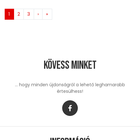
1
2
3
›
»
Kövess minket
... hogy minden újdonságról a lehető leghamarabb
értesülhess!