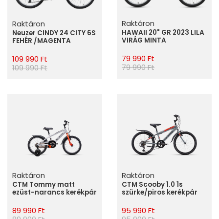
Raktáron
Raktáron
HAWAII 20" GR 2023 LILA
Neuzer CINDY 24 CITY 6S
VIRÁG MINTA
FEHÉR /MAGENTA
79 990 Ft
109 990 Ft
79 990 Ft
109 990 Ft
Raktáron
Raktáron
CTM Tommy matt
CTM Scooby 1.0 1s
ezüst-narancs kerékpár
szürke/piros kerékpár
89 990 Ft
95 990 Ft