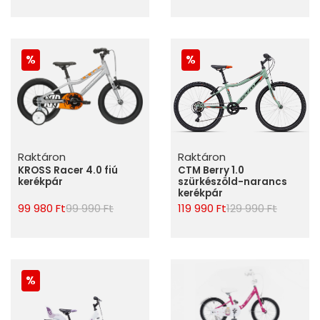
Raktáron
Raktáron
CTM Berry 1.0
KROSS Racer 4.0 fiú
szürkészöld-narancs
kerékpár
kerékpár
119 990 Ft
129 990 Ft
99 980 Ft
99 990 Ft