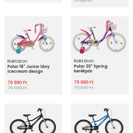
71 990 Ft
Raktáron
Raktáron
Polar 20" Spring
Polar 18" Junior lány
kerékpár
Icecream design
79 990 Ft
79 990 Ft
79 990 Ft
79 990 Ft