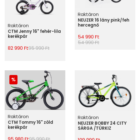
Raktáron
NEUZER 16 lány pink/feh
hercegnő
Raktáron
CTM Jenny 16" fehér-lila
54 990 Ft
kerékpár
54 990 Ft
82 990 Ft
95 990 Ft
Raktáron
Raktáron
CTM Tommy 16" zöld
NEUZER BOBBY 24 CITY
kerékpár
SÁRGA /TÜRKIZ
95 980 Ft
95 990 Ft
109 990 Ft