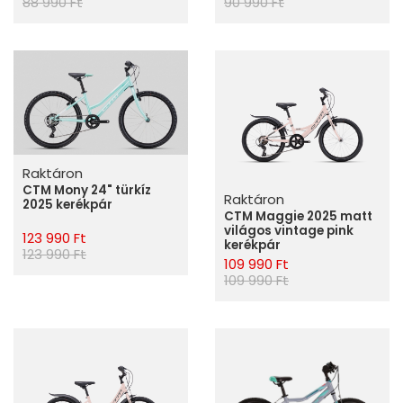
90 990 Ft
88 990 Ft
Raktáron
CTM Mony 24" türkíz
Raktáron
2025 kerékpár
CTM Maggie 2025 matt
világos vintage pink
123 990 Ft
kerékpár
123 990 Ft
109 990 Ft
109 990 Ft