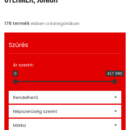
176 termék
ebben a kategóriában
Szűrés
Ár szerint:
0
417 990
Rendelhető
Népszerűség szerint
Márka