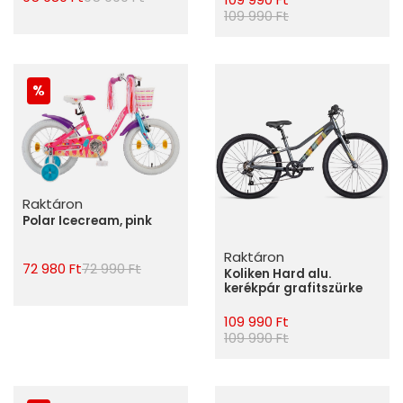
109 990 Ft
Raktáron
Polar Icecream, pink
Raktáron
72 980 Ft
72 990 Ft
Koliken Hard alu.
kerékpár grafitszürke
109 990 Ft
109 990 Ft