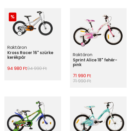
Raktáron
Kross Racer 16" szürke
Raktáron
kerékpár
Sprint Alice 18" fehér-
pink
94 980 Ft
94 990 Ft
71 990 Ft
71 990 Ft