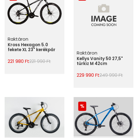
Raktáron
Kross Hexagon 5.0
fekete XL 23" kerékpár
Raktáron
Kellys Vanity 50 27,5"
221 980 Ft
221 990 Ft
türkiz M 42cm
229 990 Ft
249 990 Ft