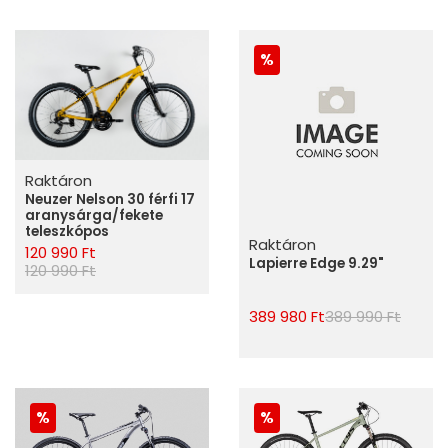
Raktáron
Neuzer Nelson 30 férfi 17
aranysárga/fekete
teleszkópos
Raktáron
120 990 Ft
Lapierre Edge 9.29"
120 990 Ft
389 980 Ft
389 990 Ft