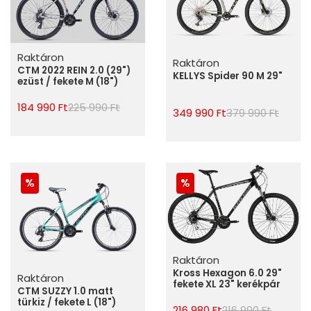
Raktáron
Raktáron
CTM 2022 REIN 2.0 (29")
KELLYS Spider 90 M 29"
ezüst / fekete M (18")
184 990 Ft
225 990 Ft
349 990 Ft
379 990 Ft
Raktáron
Kross Hexagon 6.0 29"
Raktáron
fekete XL 23" kerékpár
CTM SUZZY 1.0 matt
türkiz / fekete L (18")
216 980 Ft
216 990 Ft