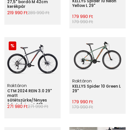
KELLYS Spider 10 Neon
27,5" bordó M 42cm
Yellow L 29"
kerékpár
219 990 Ft
289 990 Ft
179 990 Ft
179 990 Ft
Raktáron
Raktáron
KELLYS Spider 10 Green L
CTM 2024 REIN 3.0 29"
29"
matt
sötétszürke/fényes
179 990 Ft
fekete/piros L 22"
271 980 Ft
271 990 Ft
179 990 Ft
kerékpár