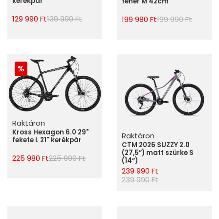
kerékpár
fehér M 42cm
129 990 Ft
139 990 Ft
199 980 Ft
199 990 Ft
Raktáron
Kross Hexagon 6.0 29"
Raktáron
fekete L 21" kerékpár
CTM 2026 SUZZY 2.0
(27,5”) matt szürke S
225 980 Ft
225 990 Ft
(14”)
239 990 Ft
239 990 Ft