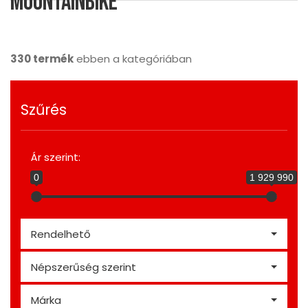
Mountainbike
330 termék
ebben a kategóriában
Szűrés
Ár szerint:
0
1 929 990
Rendelhető
Népszerűség szerint
Márka