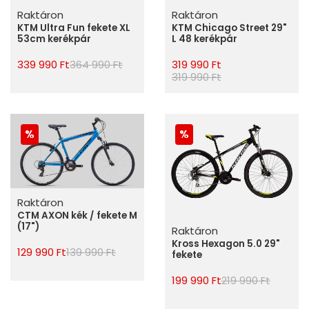
Raktáron
Raktáron
KTM Ultra Fun fekete XL
KTM Chicago Street 29"
53cm kerékpár
L 48 kerékpár
339 990 Ft
364 990 Ft
319 990 Ft
319 990 Ft
Raktáron
CTM AXON kék / fekete M
(17")
Raktáron
Kross Hexagon 5.0 29"
129 990 Ft
139 990 Ft
fekete
199 990 Ft
219 990 Ft