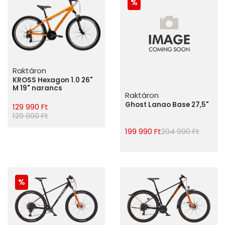
Raktáron
KROSS Hexagon 1.0 26"
M 19" narancs
Raktáron
Ghost Lanao Base 27,5"
129 990 Ft
129 990 Ft
199 990 Ft
204 990 Ft