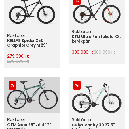
Raktáron
Raktáron
KTM Ultra Fun fekete XXL
KELLYS Spider X50
kerékpár
Graphite Grey M 29"
339 990 Ft
386 990 Ft
279 990 Ft
279 990 Ft
Raktáron
Raktáron
CTM Axon 26" zöld 17"
Kellys Vanity 30 27,5"