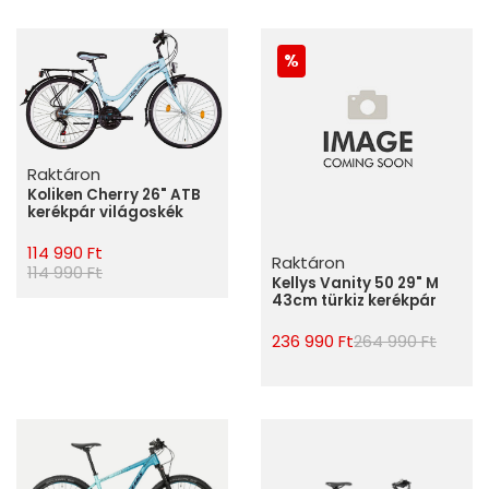
Raktáron
Koliken Cherry 26" ATB
kerékpár világoskék
114 990 Ft
Raktáron
114 990 Ft
Kellys Vanity 50 29" M
43cm türkiz kerékpár
236 990 Ft
264 990 Ft