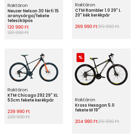
Raktáron
Raktáron
CTM Rambler 1.0 29" L
Neuzer Nelson 30 férfi 15
20" kék kerékpár
aranysárga/fekete
teleszkópos
269 990 Ft
319 990 Ft
120 990 Ft
120 990 Ft
Raktáron
KTM Chicago 292 29" XL
Raktáron
53cm fekete kerékpár
Kross Hexagon 5.0
fekete M 19"
239 990 Ft
239 990 Ft
204 980 Ft
219 990 Ft