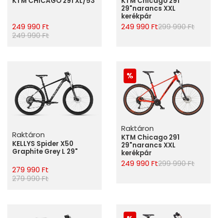
KTM CHICAGO 291 XL/53
KTM Chicago 291
29"narancs XXL
kerékpár
249 990 Ft
249 990 Ft
299 990 Ft
249 990 Ft
Raktáron
Raktáron
KTM Chicago 291
KELLYS Spider X50
29"narancs XXL
Graphite Grey L 29"
kerékpár
249 990 Ft
299 990 Ft
279 990 Ft
279 990 Ft