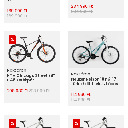
27.5"
234 990 Ft
169 990 Ft
234 990 Ft
169 990 Ft
Raktáron
Raktáron
KTM Chicago Street 29"
Neuzer Nelson 18 női 17
L 48 kerékpár
türkiz/zöld teleszkópos
298 980 Ft
298 990 Ft
114 990 Ft
114 990 Ft