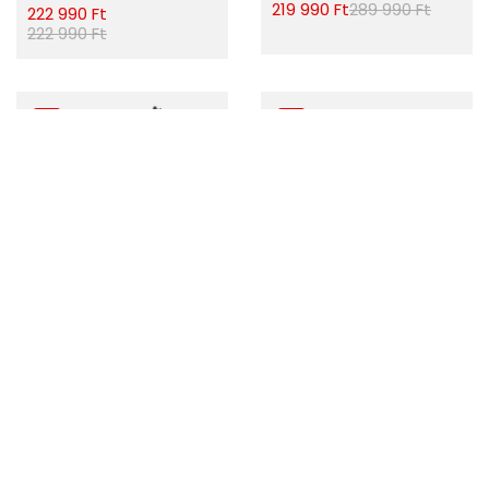
219 990 Ft
289 990 Ft
222 990 Ft
222 990 Ft
Raktáron
KTM PENNY LANE 272
Raktáron
L/47
Kross Hexagon 7.0 29"
szürke L 21" kerékpár
219 990 Ft
289 990 Ft
252 980 Ft
252 990 Ft
1
2
3
4
5
6
›
»