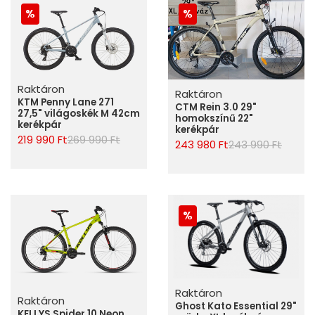
Raktáron
Raktáron
KTM Penny Lane 271
CTM Rein 3.0 29"
27,5" világoskék M 42cm
homokszínű 22"
kerékpár
kerékpár
219 990 Ft
269 990 Ft
243 980 Ft
243 990 Ft
Raktáron
Raktáron
Ghost Kato Essential 29"
KELLYS Spider 10 Neon