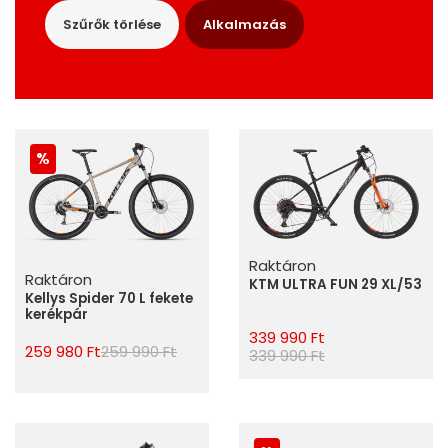
Szűrők törlése
Alkalmazás
Raktáron
Raktáron
KTM ULTRA FUN 29 XL/53
Kellys Spider 70 L fekete
kerékpár
339 990 Ft
259 980 Ft
259 990 Ft
339 990 Ft