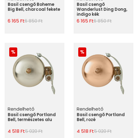
Basil csengõ Boheme
Basil csengõ
Big Bell, charcoal fekete
Wanderlust Ding Dong,
indigo kék
6 165 Ft
6 850 Ft
6 165 Ft
6 850 Ft
Rendelhető
Rendelhető
Basil csengõ Portland
Basil csengõ Portland
Bell, természetes alu
Bell, rozé
4 518 Ft
5 020 Ft
4 518 Ft
5 020 Ft