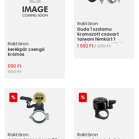
Raktáron
Duda 1 szolamu
kromozott csavart
taiwani fémkürt 1
Raktáron
szolamu csavart tai.
1 692 Ft
2 290 Ft
422008
kerékpár csengő
krómos
690 Ft
690 Ft
Raktáron
Raktáron