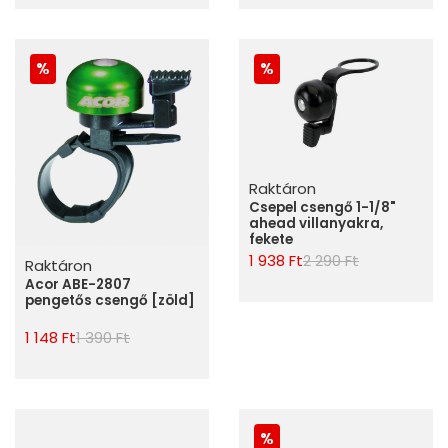
Raktáron
Csepel csengő 1-1/8"
ahead villanyakra,
fekete
1 938 Ft
2 290 Ft
Raktáron
Acor ABE-2807
pengetős csengő [zöld]
1 148 Ft
1 390 Ft