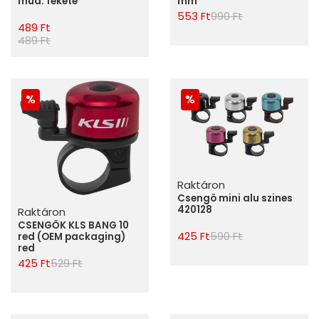
mm
mûa. fekete
553 Ft
990 Ft
489 Ft
489 Ft
Raktáron
Csengö mini alu szines
420128
Raktáron
CSENGŐK KLS BANG 10
425 Ft
590 Ft
red (OEM packaging)
red
425 Ft
529 Ft