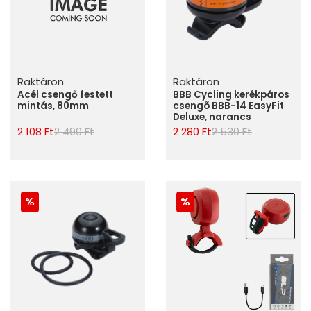
Raktáron
Raktáron
Acél csengő festett
BBB Cycling kerékpáros
mintás, 80mm
csengõ BBB-14 EasyFit
Deluxe, narancs
2 108 Ft
2 490 Ft
2 280 Ft
2 530 Ft