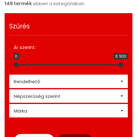
149 termék
ebben a kategóriában
Szűrés
Ár szerint:
0
8 900
Rendelhető
Népszerűség szerint
Márka