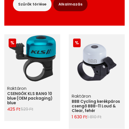
Szűrők törlése
Alkalmazás
Raktáron
CSENGŐK KLS BANG 10
Raktáron
blue (OEM packaging)
BBB Cycling kerékpáros
blue
csengõ BBB-11 Loud &
425 Ft
529 Ft
Clear, fehér
1 630 Ft
1 810 Ft