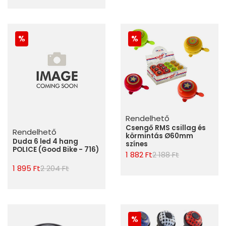
Rendelhető
Csengő RMS csillag és
Rendelhető
körmintás Ø60mm
Duda 6 led 4 hang
színes
POLICE (Good Bike - 716)
1 882 Ft
2 188 Ft
1 895 Ft
2 204 Ft