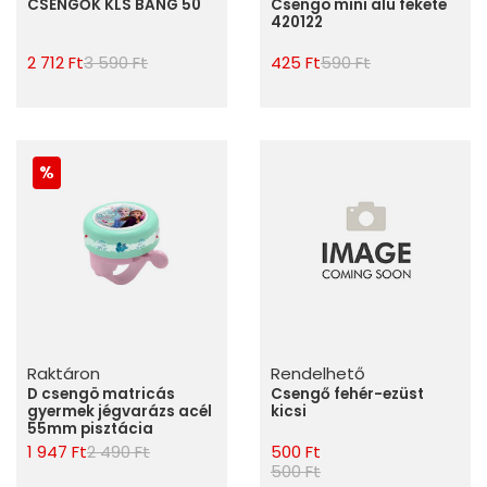
CSENGŐK KLS BANG 50
Csengö mini alu fekete
420122
2 712 Ft
3 590 Ft
425 Ft
590 Ft
Raktáron
Rendelhető
D csengö matricás
Csengő fehér-ezüst
gyermek jégvarázs acél
kicsi
55mm pisztácia
1 947 Ft
2 490 Ft
500 Ft
500 Ft