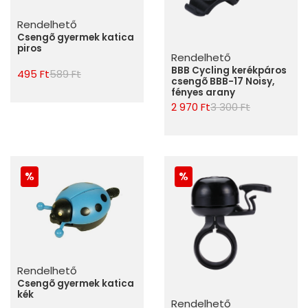
Rendelhető
Csengõ gyermek katica
piros
Rendelhető
BBB Cycling kerékpáros
495 Ft
589 Ft
csengõ BBB-17 Noisy,
fényes arany
2 970 Ft
3 300 Ft
Rendelhető
Csengõ gyermek katica
kék
Rendelhető