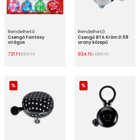
Rendelhető
Rendelhető
Csengő Fantasy
Csengő BTA Króm D:58
virágos
arany közepű
731 Ft
850 Ft
934 Ft
1 086 Ft