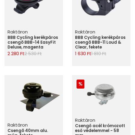
Raktáron
Raktáron
BBB Cycling kerékpáros
BBB Cycling kerékpáros
csengõ BBB-14 EasyFit
csengõ BBB-11 Loud &
Deluxe, magenta
Clear, fekete
2 280 Ft
2 530 Ft
1 630 Ft
1 810 Ft
Raktáron
Raktáron
Csengő acél krómozott
eső védelemmel - 58
Csengõ 40mm alu.