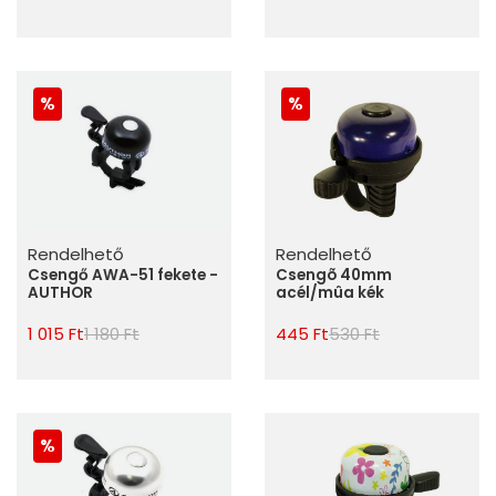
Rendelhető
Rendelhető
Csengő AWA-51 fekete -
Csengõ 40mm
AUTHOR
acél/mûa kék
1 015 Ft
1 180 Ft
445 Ft
530 Ft