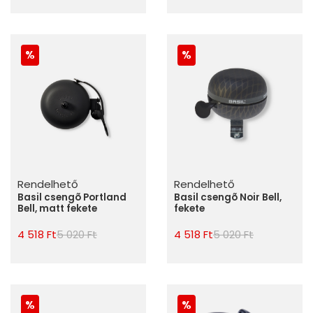
Rendelhető
Rendelhető
Basil csengõ Portland
Basil csengõ Noir Bell,
Bell, matt fekete
fekete
4 518 Ft
5 020 Ft
4 518 Ft
5 020 Ft