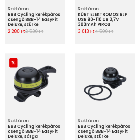
Raktáron
Raktáron
BBB Cycling kerékpáros
KÜRT ELEKTROMOS BLP
csengõ BBB-14 EasyFit
USB 90-110 dB 3,7V
Deluxe, szürke
300mAh PIROS
2 280 Ft
2 530 Ft
3 613 Ft
4 500 Ft
Raktáron
Raktáron
BBB Cycling kerékpáros
BBB Cycling kerékpáros
csengõ BBB-14 EasyFit
csengõ BBB-14 EasyFit
Deluxe, sárga
Deluxe, szürke