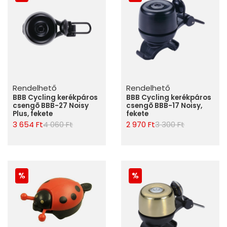
Rendelhető
Rendelhető
BBB Cycling kerékpáros
BBB Cycling kerékpáros
csengõ BBB-27 Noisy
csengõ BBB-17 Noisy,
Plus, fekete
fekete
3 654 Ft
4 060 Ft
2 970 Ft
3 300 Ft