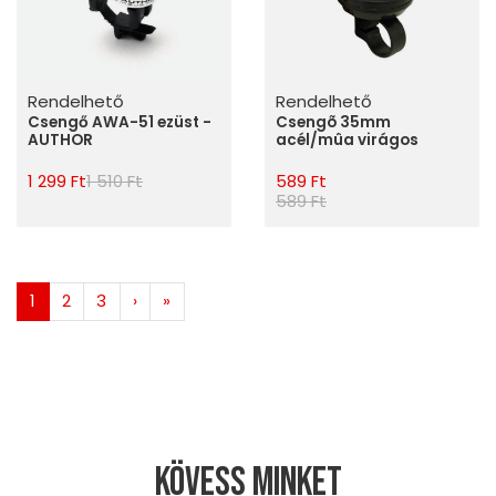
Rendelhető
Rendelhető
Csengő AWA-51 ezüst -
Csengõ 35mm
AUTHOR
acél/mûa virágos
1 299 Ft
1 510 Ft
589 Ft
589 Ft
1
2
3
›
»
Kövess minket