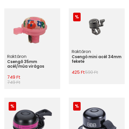
Raktáron
Raktáron
Csengö mini acél 34mm
fekete
Csengõ 35mm
acél/mûa virágos
425 Ft
590 Ft
749 Ft
749 Ft