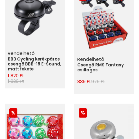
Rendelhető
Rendelhető
BBB Cycling kerékpáros
csengõ BBB-18 E-Sound,
Csengő RMS Fantasy
matt fekete
csillagos
1 820 Ft
1 820 Ft
839 Ft
976 Ft