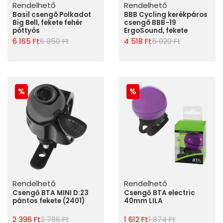
Rendelhető
Rendelhető
Basil csengõ Polkadot
BBB Cycling kerékpáros
Big Bell, fekete fehér
csengõ BBB-19
pöttyös
ErgoSound, fekete
6 165 Ft
6 850 Ft
4 518 Ft
5 020 Ft
Rendelhető
Rendelhető
Csengő BTA MINI D:23
Csengő BTA electric
pántos fekete (2401)
40mm LILA
2 396 Ft
2 786 Ft
1 612 Ft
1 874 Ft