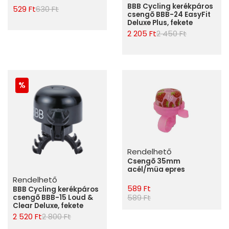
BBB Cycling kerékpáros
529 Ft
630 Ft
csengõ BBB-24 EasyFit
Deluxe Plus, fekete
2 205 Ft
2 450 Ft
Rendelhető
Csengõ 35mm
acél/müa epres
Rendelhető
589 Ft
BBB Cycling kerékpáros
589 Ft
csengõ BBB-15 Loud &
Clear Deluxe, fekete
2 520 Ft
2 800 Ft