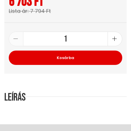
6 703 Ft
Lista ár: 7 794 Ft
Kosárba
Leírás