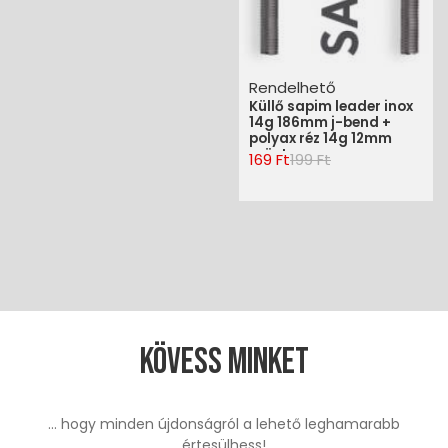
Rendelhető
Küllő sapim leader inox
14g 186mm j-bend +
polyax réz 14g 12mm
ezüst
169 Ft
199 Ft
Kövess minket
... hogy minden újdonságról a lehető leghamarabb
értesülhess!