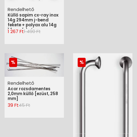
Rendelhető
Küllő sapim cx-ray inox
14g 294mm j-bend
fekete + polyax alu 14g
14mm fekete
1 267 Ft
1 490 Ft
Rendelhető
Acor rozsdamentes
2,0mm küllő [ezüst, 258
mm]
39 Ft
45 Ft