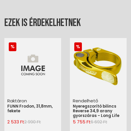
Ezek is érdekelhetnek
Raktáron
Rendelhető
FUNN Frodon, 31,8mm,
Nyeregszorító bilincs
fekete
Reverse 34,9 arany
gyorszáras - Long Life
2 533 Ft
2 990 Ft
5 755 Ft
6 692 Ft