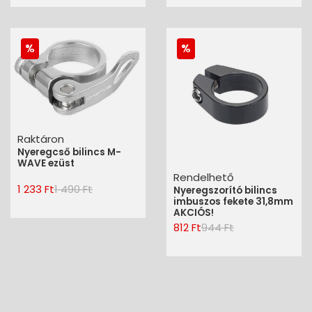
Raktáron
Nyeregcső bilincs M-
WAVE ezüst
Rendelhető
1 233 Ft
1 490 Ft
Nyeregszorító bilincs
imbuszos fekete 31,8mm
AKCIÓS!
812 Ft
944 Ft