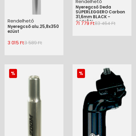
Rendelhető
Nyeregcső Deda
SUPERLEGGERO Carbon
31,6mm BLACK -
Rendelhető
AKCIÓS!
71 779 Ft
83 464 Ft
Nyeregcsõ alu.25,8x350
ezüst
3 015 Ft
3 589 Ft