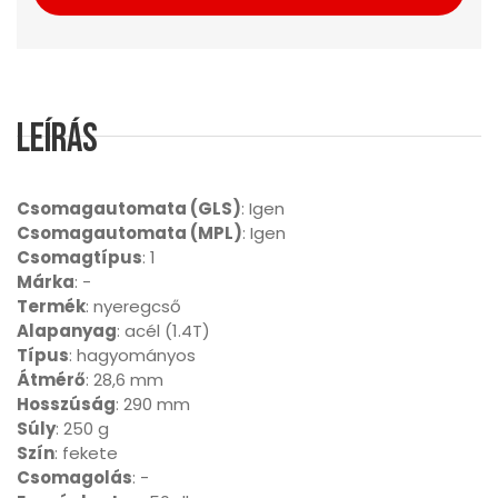
Leírás
Csomagautomata (GLS)
: Igen
Csomagautomata (MPL)
: Igen
Csomagtípus
: 1
Márka
: -
Termék
: nyeregcső
Alapanyag
: acél (1.4T)
Típus
: hagyományos
Átmérő
: 28,6 mm
Hosszúság
: 290 mm
Súly
: 250 g
Szín
: fekete
Csomagolás
: -