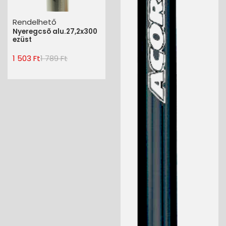
Rendelhető
Nyeregcsõ alu.27,2x300
ezüst
1 503 Ft
1 789 Ft