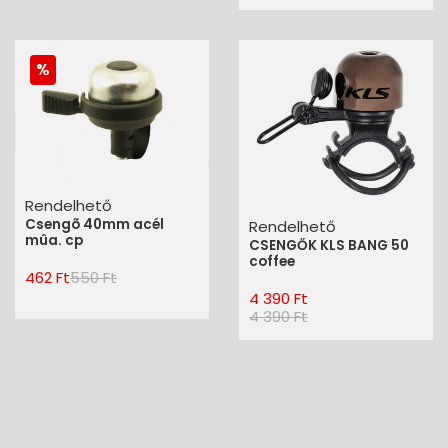
Rendelhető
Csengõ 40mm acél
Rendelhető
mûa. cp
CSENGŐK KLS BANG 50
coffee
462 Ft
550 Ft
4 390 Ft
4 390 Ft