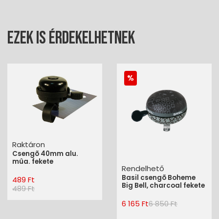
Ezek is érdekelhetnek
Raktáron
Csengõ 40mm alu.
mûa. fekete
Rendelhető
Basil csengõ Boheme
489 Ft
Big Bell, charcoal fekete
489 Ft
6 165 Ft
6 850 Ft