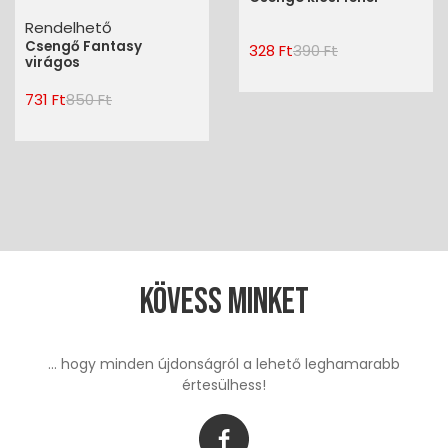
Rendelhető
Csengő Fantasy
328 Ft
390 Ft
virágos
731 Ft
850 Ft
Kövess minket
... hogy minden újdonságról a lehető leghamarabb
értesülhess!