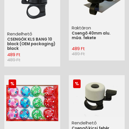
Raktáron
Csengõ 40mm alu.
Rendelhető
mûa. fekete
CSENGŐK KLS BANG 10
black (OEM packaging)
489 Ft
black
489 Ft
489 Ft
489 Ft
Rendelhető
Csengõ kicsi fehér