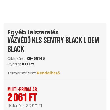
Egyéb felszerelés
Vázvédő KLS SENTRY black L OEM
black
Cikkszám:
KE-59146
Gyártó:
KELLYS
Termékstátusz:
Rendelhető
Multi-Bringa ár:
2 061 Ft
Lista ár: 2 290 Ft