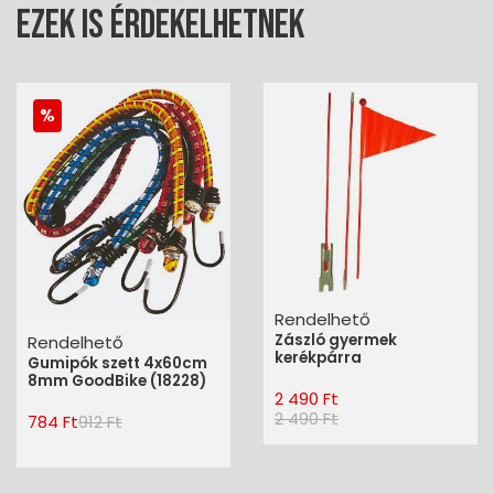
Ezek is érdekelhetnek
Rendelhető
Zászló gyermek
Rendelhető
kerékpárra
Gumipók szett 4x60cm
8mm GoodBike (18228)
2 490 Ft
2 490 Ft
784 Ft
912 Ft