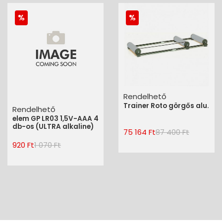
Rendelhető
Trainer Roto görgős alu.
Rendelhető
elem GP LR03 1,5V-AAA 4
db-os (ULTRA alkaline)
75 164 Ft
87 400 Ft
920 Ft
1 070 Ft