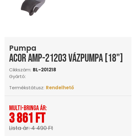
Pumpa
Acor AMP-21203 vázpumpa [18"]
Cikkszám:
BL-201218
Gyártó:
Termékstátusz:
Rendelhető
Multi-Bringa ár:
3 861 Ft
Lista ár: 4 490 Ft