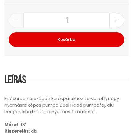
Kosárba
Leírás
Elsősorban országúti kerékpárokhoz tervezett, nagy
nyomásra képes pumpa Dual Head pumpafej, alu
henger, kihajtható, kényelmes T markolat.
Méret
: 18"
Kiszerelés
: db