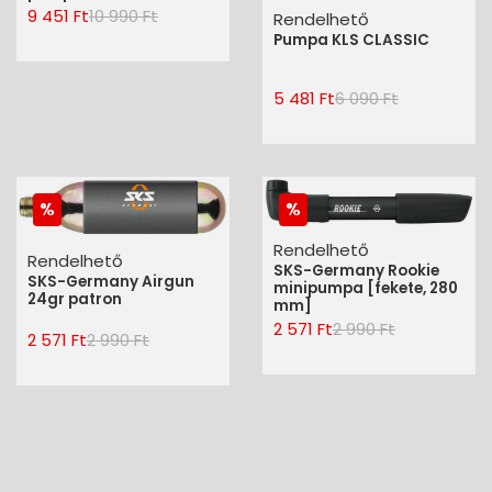
9 451 Ft
10 990 Ft
Rendelhető
Pumpa KLS CLASSIC
5 481 Ft
6 090 Ft
Rendelhető
Rendelhető
SKS-Germany Rookie
SKS-Germany Airgun
minipumpa [fekete, 280
24gr patron
mm]
2 571 Ft
2 990 Ft
2 571 Ft
2 990 Ft