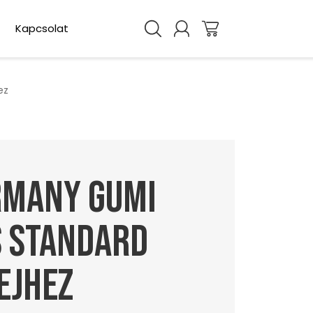
Kapcsolat
ez
rmany gumi
s standard
ejhez