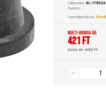
Cikkszám:
BL-179524
Gyártó:
Termékstátusz:
Rend
Multi-Bringa ár:
421 Ft
Lista ár: 490 Ft