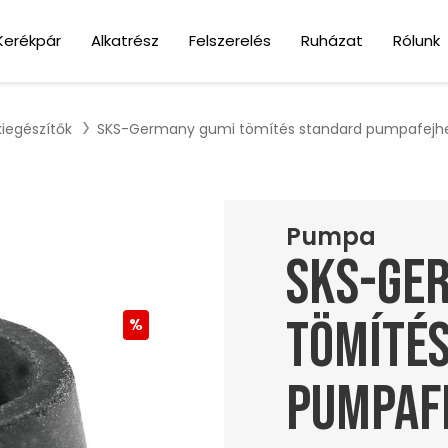
Kerékpár
Alkatrész
Felszerelés
Ruházat
Rólunk
iegészítők
SKS-Germany gumi tömítés standard pumpafejh
Pumpa
SKS-Ge
tömíté
pumpaf