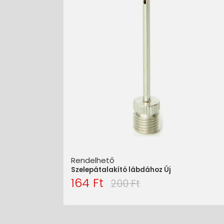
Rendelhető
Szelepátalakító lábdához Új
164 Ft
200 Ft