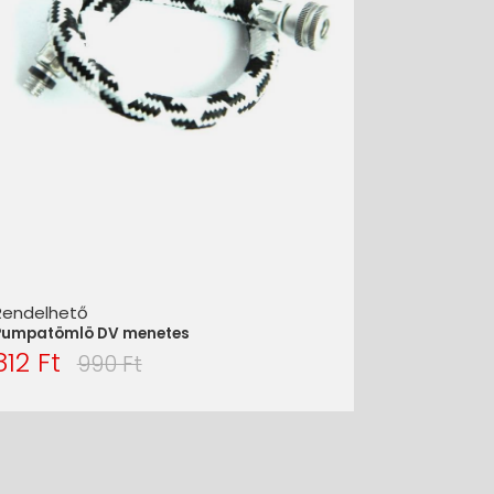
Rendelhető
Pumpatömlö DV menetes
812 Ft
990 Ft