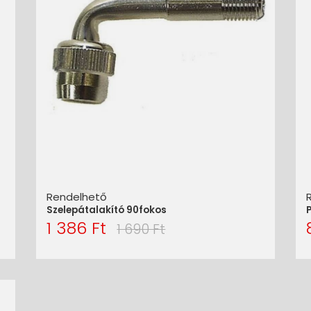
Rendelhető
Szelepátalakító 90fokos
1 386 Ft
1 690 Ft