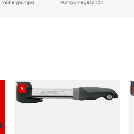
i, műhelypumpa
Pumpa kiegészítők
0