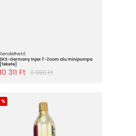
Rendelhető
SKS-Germany Injex T-Zoom alu minipumpa
[fekete]
10 311 Ft
11 990 Ft