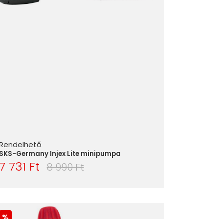
Rendelhető
SKS-Germany Injex Lite minipumpa
7 731 Ft
8 990 Ft