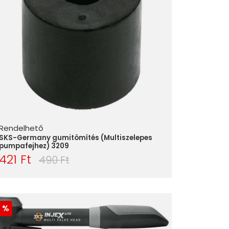
Rendelhető
SKS-Germany gumitömítés (Multiszelepes
pumpafejhez) 3209
421 Ft
490 Ft