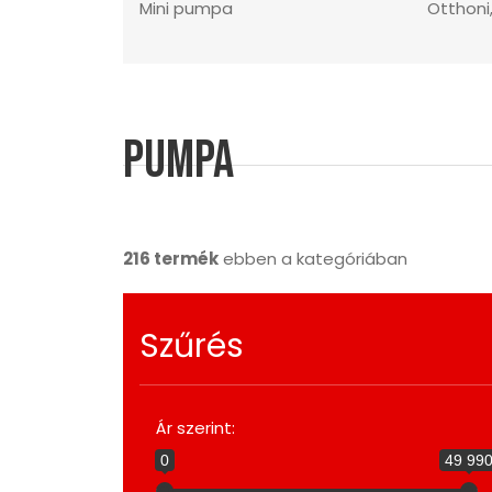
Mini pumpa
Otthon
Pumpa
216 termék
ebben a kategóriában
Szűrés
Ár szerint:
0
49 99