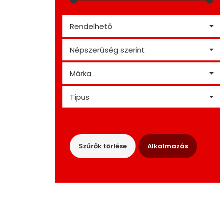
Rendelhető
Népszerűség szerint
Márka
Típus
Szűrők törlése
Alkalmazás