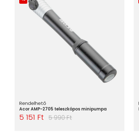
Rendelhető
Acor AMP-2705 teleszkópos minipumpa
5 151 Ft
5 990 Ft