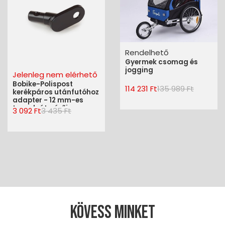
Rendelhető
Gyermek csomag és
jogging
Jelenleg nem elérhető
Bobike-Polispost
114 231 Ft
135 989 Ft
kerékpáros utánfutóhoz
adapter - 12 mm-es
tengelyátmérõig
3 092 Ft
3 435 Ft
Kövess minket