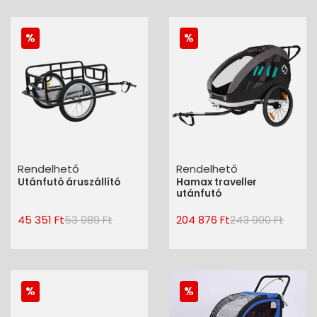
Rendelhető
Rendelhető
Utánfutó áruszállító
Hamax traveller
utánfutó
45 351 Ft
53 989 Ft
204 876 Ft
243 900 Ft