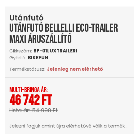
Utánfutó
Utánfutó bellelli eco-trailer
maxi áruszállító
Cikkszám:
BF-01LUXTRAILER1
Gyártó:
BIKEFUN
Termékstátusz:
Jelenleg nem elérhető
Multi-Bringa ár:
46 742 Ft
Lista ár: 54 990 Ft
Jelezni fogjuk amint újra elérhetővé válik a termék...