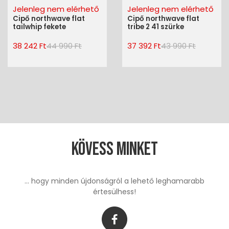
Jelenleg nem elérhető
Jelenleg nem elérhető
Cipő northwave flat
Cipő northwave flat
tailwhip fekete
tribe 2 41 szürke
38 242 Ft
44 990 Ft
37 392 Ft
43 990 Ft
Kövess minket
... hogy minden újdonságról a lehető leghamarabb
értesülhess!