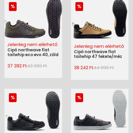
Jelenleg nem elérhető
Jelenleg nem elérhető
Cipő northwave flat
Cipő northwave flat
tailwhip eco evo 40, zöld
tailwhip 47 fekete/méz
37 392 Ft
43 990 Ft
38 242 Ft
44 990 Ft