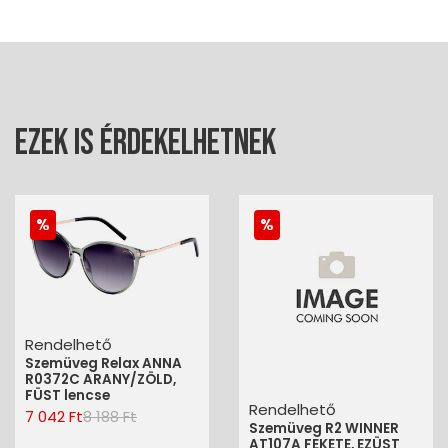
Ezek is érdekelhetnek
Rendelhető
Szemüveg Relax ANNA
R0372C ARANY/ZÖLD,
FÜST lencse
Rendelhető
7 042 Ft
8 188 Ft
Szemüveg R2 WINNER
AT107A FEKETE, EZÜST