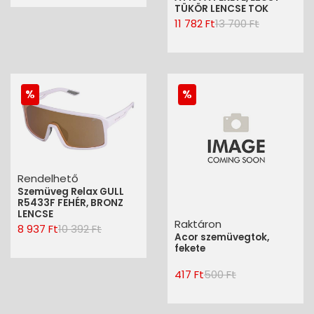
TÜKÖR LENCSE TOK
11 782 Ft
13 700 Ft
Rendelhető
Szemüveg Relax GULL
R5433F FEHÉR, BRONZ
LENCSE
Raktáron
8 937 Ft
10 392 Ft
Acor szemüvegtok,
fekete
417 Ft
500 Ft