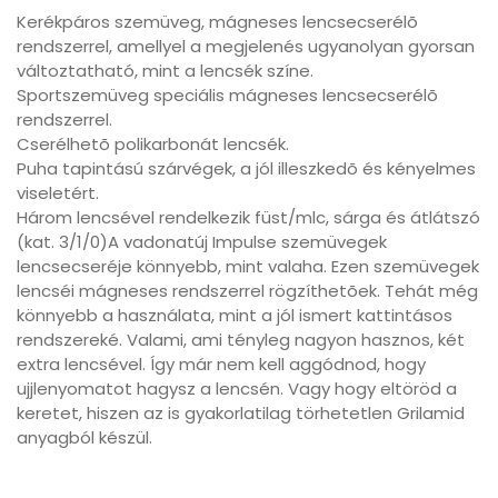
Kerékpáros szemüveg, mágneses lencsecserélõ
rendszerrel, amellyel a megjelenés ugyanolyan gyorsan
változtatható, mint a lencsék színe.
Sportszemüveg speciális mágneses lencsecserélõ
rendszerrel.
Cserélhetõ polikarbonát lencsék.
Puha tapintású szárvégek, a jól illeszkedõ és kényelmes
viseletért.
Három lencsével rendelkezik füst/mlc, sárga és átlátszó
(kat. 3/1/0)A vadonatúj Impulse szemüvegek
lencsecseréje könnyebb, mint valaha. Ezen szemüvegek
lencséi mágneses rendszerrel rögzíthetõek. Tehát még
könnyebb a használata, mint a jól ismert kattintásos
rendszereké. Valami, ami tényleg nagyon hasznos, két
extra lencsével. Így már nem kell aggódnod, hogy
ujjlenyomatot hagysz a lencsén. Vagy hogy eltöröd a
keretet, hiszen az is gyakorlatilag törhetetlen Grilamid
anyagból készül.