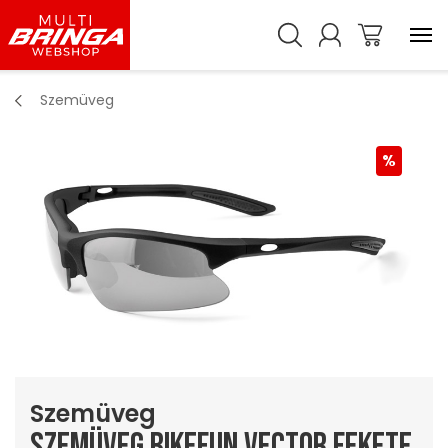
Szemüveg
Szemüveg
Szemüveg bikefun vector fekete