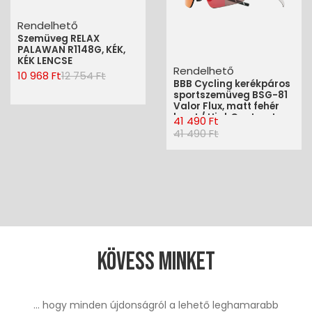
Rendelhető
Szemüveg RELAX
PALAWAN R1148G, KÉK,
KÉK LENCSE
Rendelhető
10 968 Ft
12 754 Ft
BBB Cycling kerékpáros
sportszemüveg BSG-81
Valor Flux, matt fehér
keret / HighContrast
41 490 Ft
Flux MLC piros
41 490 Ft
lencsékkel
Kövess minket
... hogy minden újdonságról a lehető leghamarabb