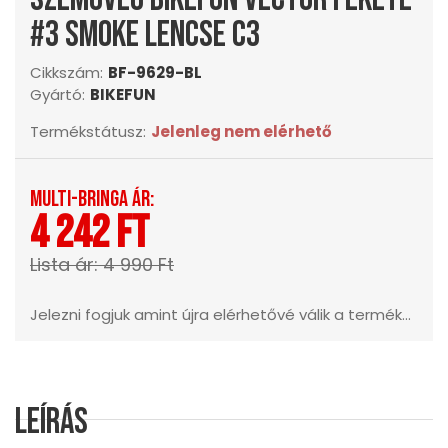
#3 smoke lencse c3
Cikkszám:
BF-9629-BL
Gyártó:
BIKEFUN
Termékstátusz:
Jelenleg nem elérhető
Multi-Bringa ár:
4 242 Ft
Lista ár: 4 990 Ft
Jelezni fogjuk amint újra elérhetővé válik a termék...
Leírás