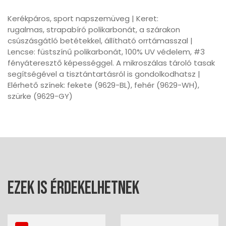
Kerékpáros, sport napszemüveg | Keret:
rugalmas, strapabíró polikarbonát, a szárakon
csúszásgátló betétekkel, állítható orrtámasszal |
Lencse: füstszínű polikarbonát, 100% UV védelem, #3
fényáteresztő képességgel. A mikroszálas tároló tasak
segítségével a tisztántartásról is gondolkodhatsz |
Elérhető színek: fekete (9629-BL), fehér (9629-WH),
szürke (9629-GY)
Ezek is érdekelhetnek