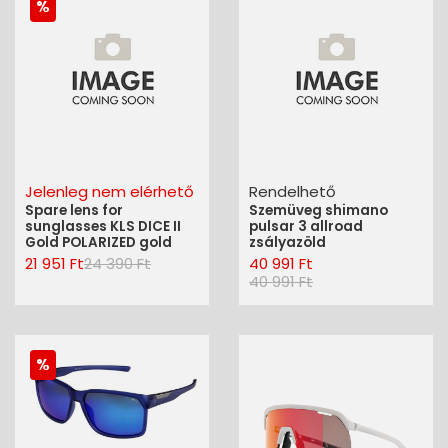
Jelenleg nem elérhető
Rendelhető
Spare lens for
Szemüveg shimano
sunglasses KLS DICE II
pulsar 3 allroad
Gold POLARIZED gold
zsályazöld
21 951 Ft
24 390 Ft
40 991 Ft
40 991 Ft