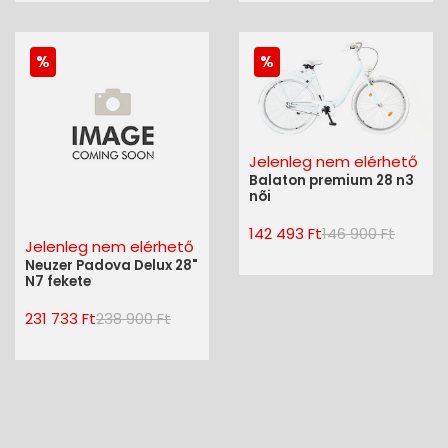
Jelenleg nem elérhető
Balaton premium 28 n3
nõi
142 493 Ft
146 900 Ft
Jelenleg nem elérhető
Neuzer Padova Delux 28"
N7 fekete
231 733 Ft
238 900 Ft