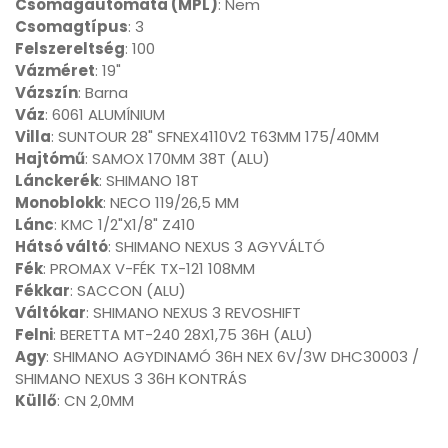
Csomagautomata (MPL)
: Nem
Csomagtípus
: 3
Felszereltség
: 100
Vázméret
: 19"
Vázszín
: Barna
Váz
: 6061 ALUMÍNIUM
Villa
: SUNTOUR 28" SFNEX4110V2 T63MM 175/40MM
Hajtómű
: SAMOX 170MM 38T (ALU)
Lánckerék
: SHIMANO 18T
Monoblokk
: NECO 119/26,5 MM
Lánc
: KMC 1/2"X1/8" Z410
Hátsó váltó
: SHIMANO NEXUS 3 AGYVÁLTÓ
Fék
: PROMAX V-FÉK TX-121 108MM
Fékkar
: SACCON (ALU)
Váltókar
: SHIMANO NEXUS 3 REVOSHIFT
Felni
: BERETTA MT-240 28X1,75 36H (ALU)
Agy
: SHIMANO AGYDINAMÓ 36H NEX 6V/3W DHC30003 /
SHIMANO NEXUS 3 36H KONTRÁS
Küllő
: CN 2,0MM