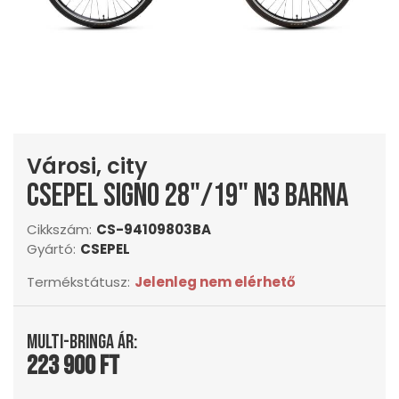
Városi, city
Csepel Signo 28"/19" N3 barna
Cikkszám:
CS-94109803BA
Gyártó:
CSEPEL
Termékstátusz:
Jelenleg nem elérhető
Multi-Bringa ár:
223 900 Ft