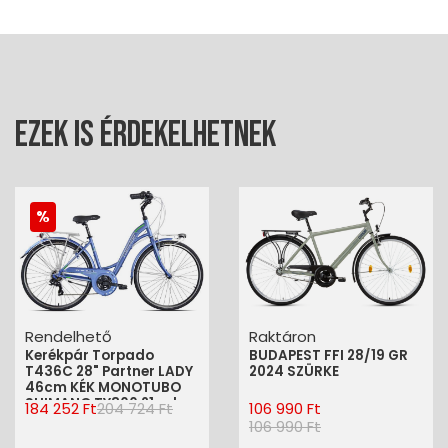
Ezek is érdekelhetnek
Rendelhető
Raktáron
Kerékpár Torpado
BUDAPEST FFI 28/19 GR
T436C 28" Partner LADY
2024 SZÜRKE
46cm KÉK MONOTUBO
SHIMANO TY300 21 seb.
184 252 Ft
204 724 Ft
106 990 Ft
REVO(23T436C46)
106 990 Ft