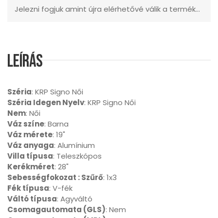
Jelezni fogjuk amint újra elérhetővé válik a termék...
Leírás
Széria
: KRP Signo Női
Széria Idegen Nyelv
: KRP Signo Női
Nem
: Női
Váz színe
: Barna
Váz mérete
: 19"
Váz anyaga
: Alumínium
Villa típusa
: Teleszkópos
Kerékméret
: 28"
Sebességfokozat : Szűrő
: 1x3
Fék típusa
: V-fék
Váltó típusa
: Agyváltó
Csomagautomata (GLS)
: Nem