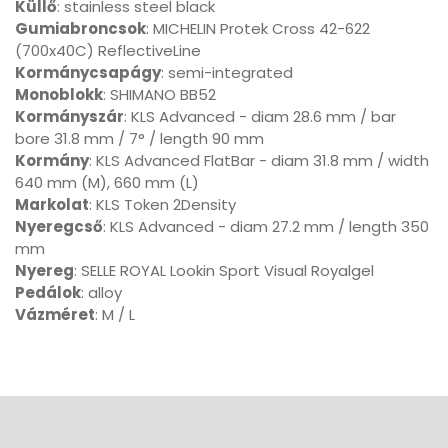
Küllő
: stainless steel black
Gumiabroncsok
: MICHELIN Protek Cross 42-622
(700x40C) ReflectiveLine
Kormánycsapágy
: semi-integrated
Monoblokk
: SHIMANO BB52
Kormányszár
: KLS Advanced - diam 28.6 mm / bar
bore 31.8 mm / 7° / length 90 mm
Kormány
: KLS Advanced FlatBar - diam 31.8 mm / width
640 mm (M), 660 mm (L)
Markolat
: KLS Token 2Density
Nyeregcső
: KLS Advanced - diam 27.2 mm / length 350
mm
Nyereg
: SELLE ROYAL Lookin Sport Visual Royalgel
Pedálok
: alloy
Vázméret
: M / L