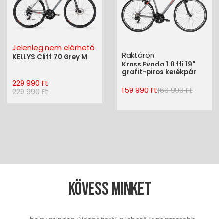
Jelenleg nem elérhető
Raktáron
KELLYS Cliff 70 Grey M
Kross Evado 1.0 ffi 19"
grafit-piros kerékpár
229 990 Ft
159 990 Ft
169 990 Ft
229 990 Ft
Kövess minket