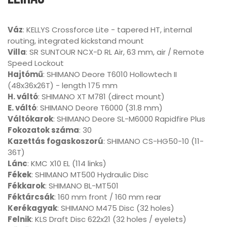
Váz
: KELLYS Crossforce Lite - tapered HT, internal
routing, integrated kickstand mount
Villa
: SR SUNTOUR NCX-D RL Air, 63 mm, air / Remote
Speed Lockout
Hajtómű
: SHIMANO Deore T6010 Hollowtech II
(48x36x26T) - length 175 mm
H. váltó
: SHIMANO XT M781 (direct mount)
E. váltó
: SHIMANO Deore T6000 (31.8 mm)
Váltókarok
: SHIMANO Deore SL-M6000 Rapidfire Plus
Fokozatok száma
: 30
Kazettás fogaskoszorú
: SHIMANO CS-HG50-10 (11-
36T)
Lánc
: KMC X10 EL (114 links)
Fékek
: SHIMANO MT500 Hydraulic Disc
Fékkarok
: SHIMANO BL-MT501
Féktárcsák
: 160 mm front / 160 mm rear
Kerékagyak
: SHIMANO M475 Disc (32 holes)
Felnik
: KLS Draft Disc 622x21 (32 holes / eyelets)