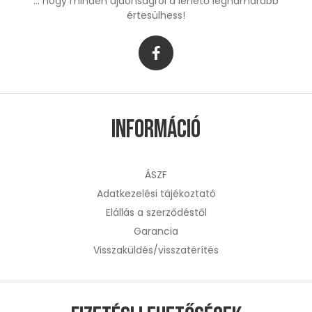
... hogy minden újdonságról a lehető leghamarabb
értesülhess!
Információ
ÁSZF
Adatkezelési tájékoztató
Elállás a szerződéstől
Garancia
Visszaküldés/visszatérítés