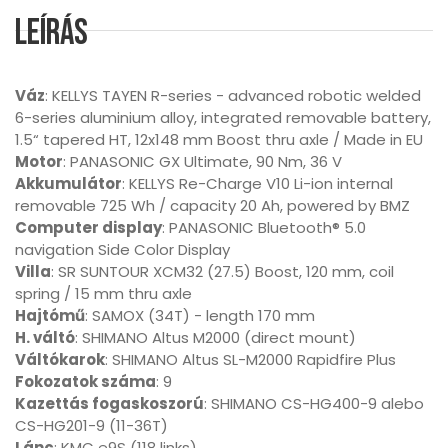
Leírás
Váz
: KELLYS TAYEN R-series - advanced robotic welded
6-series aluminium alloy, integrated removable battery,
1.5“ tapered HT, 12x148 mm Boost thru axle / Made in EU
Motor
: PANASONIC GX Ultimate, 90 Nm, 36 V
Akkumulátor
: KELLYS Re-Charge V10 Li-ion internal
removable 725 Wh / capacity 20 Ah, powered by BMZ
Computer display
: PANASONIC Bluetooth® 5.0
navigation Side Color Display
Villa
: SR SUNTOUR XCM32 (27.5) Boost, 120 mm, coil
spring / 15 mm thru axle
Hajtómű
: SAMOX (34T) - length 170 mm
H. váltó
: SHIMANO Altus M2000 (direct mount)
Váltókarok
: SHIMANO Altus SL-M2000 Rapidfire Plus
Fokozatok száma
: 9
Kazettás fogaskoszorú
: SHIMANO CS-HG400-9 alebo
CS-HG201-9 (11-36T)
Lánc
: KMC e9S (118 links)