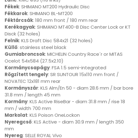
Fékek
: SHIMANO MT200 Hydraulic Disc
Fékkarok
: SHIMANO BL-MT200
Féktárcsák
: 180 mm front / 180 mm rear
Kerékagyak
: SHIMANO MT400-B Disc Center Lock or KT
Disck (32 holes)
Felnik
: KLS Draft Disc 584x21 (32 holes)
Küllő
: stainless steel black
Gumiabroncsok
: MICHELIN Country Race´r or MITAS
Ocelot 54x584 (27.5x2.10)
Kormánycsapágy
: FSA 1.5 semi-integrated
Rögzített tengely
: SR SUNTOUR 15x110 mm front /
NOVATEC 12x181 mm rear
Kormányszár
: KLS Alm/En 50 - diam 28.6 mm / bar bore
31.8 mm / length 45 mm
Kormány
: KLS Active RiseBar - diam 31.8 mm / rise 18
mm / width 700 mm
Markolat
: KLS Poison OneLockon
Nyeregcső
: KLS Active - diam 30.9 mm / length 350
mm
Nyereg
: SELLE ROYAL Vivo