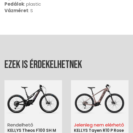
Pedálok
: plastic
Vázméret
: S
Ezek is érdekelhetnek
Rendelhető
Jelenleg nem elérhető
KELLYS Theos F100 SH M
KELLYS Tayen R10 P Rose