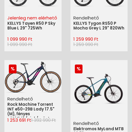
Jelenleg nem elérhető
Rendelhető
KELLYS Tayen R50 P Sky
KELLYS Tygon RS50 P
Blue L 29" 725Wh
Mocha Grey L 29" 820Wh
1 099 990 Ft
1 259 990 Ft
1 099 990 Ft
1 259 990 Ft
Rendelhető
Rock Machine Torrent
INT e50-29B Lady 17.5"
(M), fényes
sötétkék/pink/ezüst
1 253 691 Ft
1 392 990 Ft
Rendelhető
Elektromos MyLand MTB