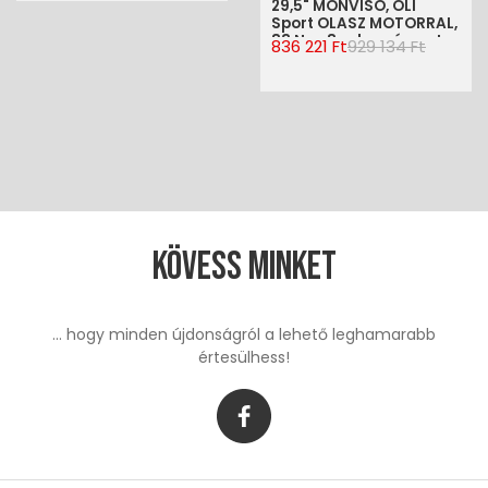
29,5" MONVISO, OLI
Sport OLASZ MOTORRAL,
83 Nm, 8 sebességes, L-
836 221 Ft
929 134 Ft
es(50cm)
Kövess minket
... hogy minden újdonságról a lehető leghamarabb
értesülhess!