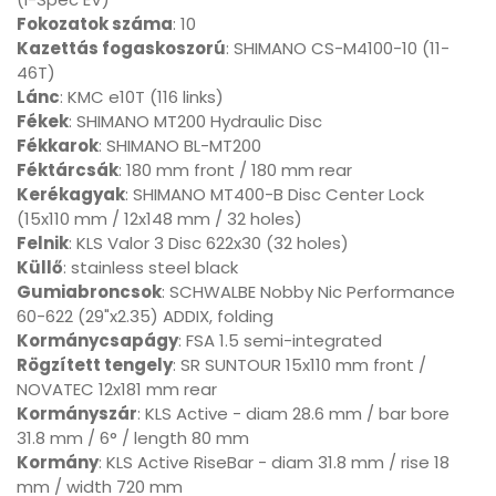
Fokozatok száma
: 10
Kazettás fogaskoszorú
: SHIMANO CS-M4100-10 (11-
46T)
Lánc
: KMC e10T (116 links)
Fékek
: SHIMANO MT200 Hydraulic Disc
Fékkarok
: SHIMANO BL-MT200
Féktárcsák
: 180 mm front / 180 mm rear
Kerékagyak
: SHIMANO MT400-B Disc Center Lock
(15x110 mm / 12x148 mm / 32 holes)
Felnik
: KLS Valor 3 Disc 622x30 (32 holes)
Küllő
: stainless steel black
Gumiabroncsok
: SCHWALBE Nobby Nic Performance
60-622 (29"x2.35) ADDIX, folding
Kormánycsapágy
: FSA 1.5 semi-integrated
Rögzített tengely
: SR SUNTOUR 15x110 mm front /
NOVATEC 12x181 mm rear
Kormányszár
: KLS Active - diam 28.6 mm / bar bore
31.8 mm / 6° / length 80 mm
Kormány
: KLS Active RiseBar - diam 31.8 mm / rise 18
mm / width 720 mm