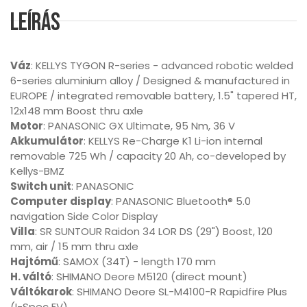
Leírás
Váz
: KELLYS TYGON R-series - advanced robotic welded
6-series aluminium alloy / Designed & manufactured in
EUROPE / integrated removable battery, 1.5" tapered HT,
12x148 mm Boost thru axle
Motor
: PANASONIC GX Ultimate, 95 Nm, 36 V
Akkumulátor
: KELLYS Re-Charge K1 Li-ion internal
removable 725 Wh / capacity 20 Ah, co-developed by
Kellys-BMZ
Switch unit
: PANASONIC
Computer display
: PANASONIC Bluetooth® 5.0
navigation Side Color Display
Villa
: SR SUNTOUR Raidon 34 LOR DS (29") Boost, 120
mm, air / 15 mm thru axle
Hajtómű
: SAMOX (34T) - length 170 mm
H. váltó
: SHIMANO Deore M5120 (direct mount)
Váltókarok
: SHIMANO Deore SL-M4100-R Rapidfire Plus
(I-Spec EV)