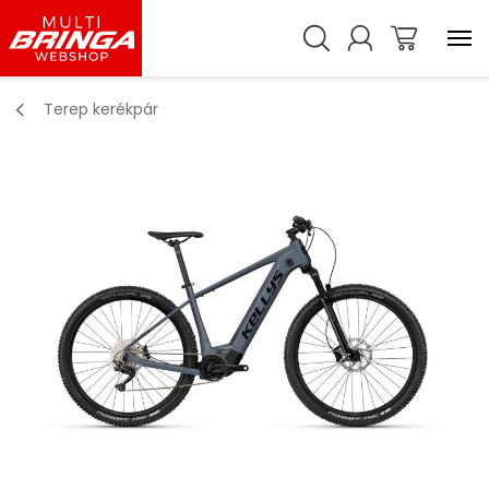
Terep kerékpár