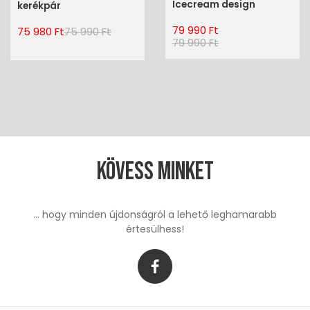
Icecream design
kerékpár
79 990 Ft
75 980 Ft
75 990 Ft
79 990 Ft
Kövess minket
... hogy minden újdonságról a lehető leghamarabb
értesülhess!