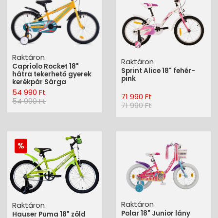
Raktáron
Raktáron
Capriolo Rocket 18"
Sprint Alice 18" fehér-
hátra tekerhető gyerek
pink
kerékpár Sárga
54 990 Ft
71 990 Ft
54 990 Ft
71 990 Ft
Raktáron
Raktáron
Polar 18" Junior lány
Hauser Puma 18" zöld