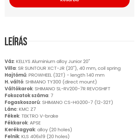
Leírás
Váz
: KELLYS Aluminium alloy Junior 20"
Villa
: SR SUNTOUR XCT-JR (20"), 40 mm, coil spring
Hajtómű
: PROWHEEL (32T) - length 140 mm
H. váltó
: SHIMANO TY300 (direct mount)
Váltókarok
: SHIMANO SL-RV200-7R REVOSHIFT
Fokozatok száma
: 7
Fogaskoszorú
: SHIMANO CS-HG200-7 (12-32T)
Lánc
: KMC Z7
Fékek
: TEKTRO V-brake
Fékkarok
: APSE
Kerékagyak
: alloy (20 holes)
Felnik
: KLS 406x19 (20 holes)