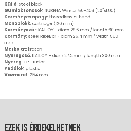
Küllő
: steel black
Gumiabroncsok
: RUBENA Winner 50-406 (20"x1.90)
Kormánycsapágy
: threadless a-head
Monoblokk
: cartridge (126 mm)
Kormányszár
: KALLOY - diam 28.6 mm / length 60 mm
Kormány
: steel RiseBar - diam 25.4 mm / width 550
mm
Markolat
: kraton
Nyeregcső
: KALLOY - diam 27.2 mm / length 300 mm
Nyereg
: KLS Junior
Pedálok
: plastic
Vázméret
: 254 mm
Ezek is érdekelhetnek