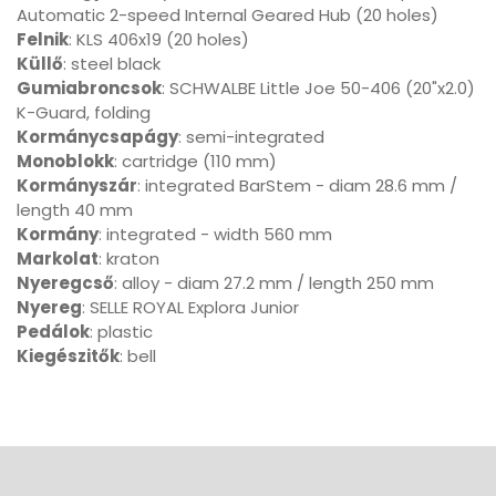
Automatic 2-speed Internal Geared Hub (20 holes)
Felnik
: KLS 406x19 (20 holes)
Küllő
: steel black
Gumiabroncsok
: SCHWALBE Little Joe 50-406 (20"x2.0)
K-Guard, folding
Kormánycsapágy
: semi-integrated
Monoblokk
: cartridge (110 mm)
Kormányszár
: integrated BarStem - diam 28.6 mm /
length 40 mm
Kormány
: integrated - width 560 mm
Markolat
: kraton
Nyeregcső
: alloy - diam 27.2 mm / length 250 mm
Nyereg
: SELLE ROYAL Explora Junior
Pedálok
: plastic
Kiegészitők
: bell