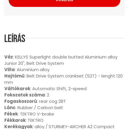
Leírás
Váz
: KELLYS Superlight double butted Aluminium alloy
Junior 20", Belt Drive System
Villa
: Aluminium alloy
Hajtómű
: Belt Drive System crankset (52T) - lenght 120
mm
Váltókarok
: Automatic Shift, 2-speed
Fokozatok száma
: 2
Fogaskoszorú
: rear cog 28T
Lánc
: Rubber / Carbon belt
Fékek
: TEKTRO V-brake
Fékkarok
: TEKTRO
Kerékagyak
: alloy / STURMEY-ARCHER A2 Compact