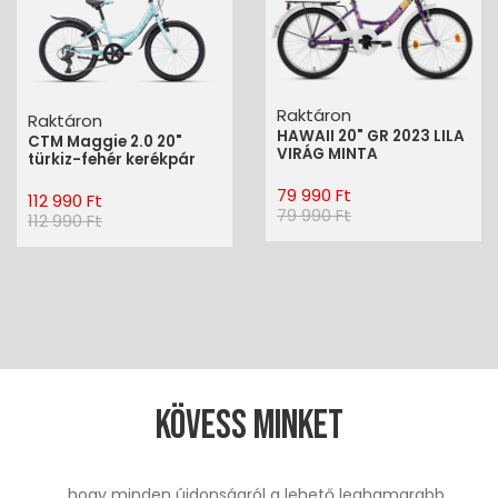
Raktáron
Raktáron
HAWAII 20" GR 2023 LILA
CTM Maggie 2.0 20"
VIRÁG MINTA
türkiz-fehér kerékpár
79 990 Ft
112 990 Ft
79 990 Ft
112 990 Ft
Kövess minket
... hogy minden újdonságról a lehető leghamarabb