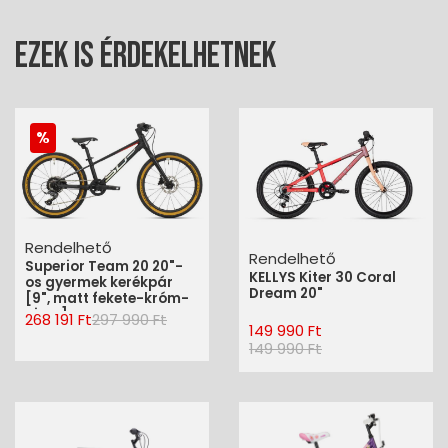
Ezek is érdekelhetnek
Rendelhető
Rendelhető
Superior Team 20 20"-
KELLYS Kiter 30 Coral
os gyermek kerékpár
Dream 20"
[9", matt fekete-króm-
piros]
268 191 Ft
297 990 Ft
149 990 Ft
149 990 Ft