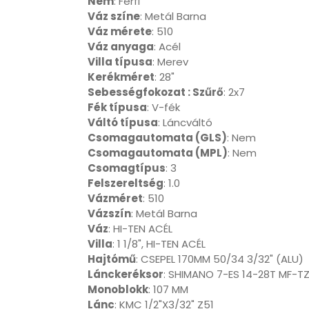
Nem
: Férfi
Váz színe
: Metál Barna
Váz mérete
: 510
Váz anyaga
: Acél
Villa típusa
: Merev
Kerékméret
: 28"
Sebességfokozat : Szűrő
: 2x7
Fék típusa
: V-fék
Váltó típusa
: Láncváltó
Csomagautomata (GLS)
: Nem
Csomagautomata (MPL)
: Nem
Csomagtípus
: 3
Felszereltség
: 1.0
Vázméret
: 510
Vázszín
: Metál Barna
Váz
: HI-TEN ACÉL
Villa
: 1 1/8", HI-TEN ACÉL
Hajtómű
: CSEPEL 170MM 50/34 3/32" (ALU)
Lánckeréksor
: SHIMANO 7-ES 14-28T MF-T
Monoblokk
: 107 MM
Lánc
: KMC 1/2"X3/32" Z51