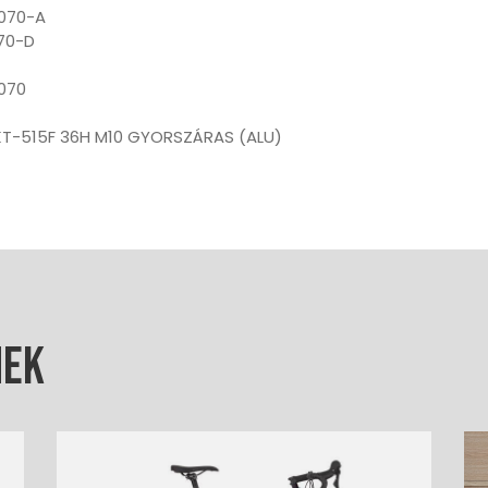
070-A
70-D
070
 KT-515F 36H M10 GYORSZÁRAS (ALU)
nek