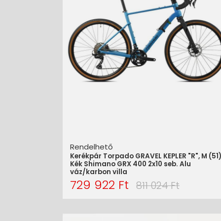
Rendelhető
Kerékpár Torpado GRAVEL KEPLER "R", M (51
Kék Shimano GRX 400 2x10 seb. Alu
váz/karbon villa
729 922 Ft
811 024 Ft