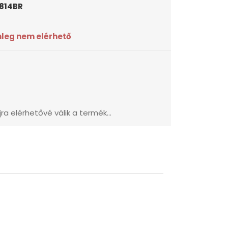
814BR
nleg nem elérhető
ra elérhetővé válik a termék...