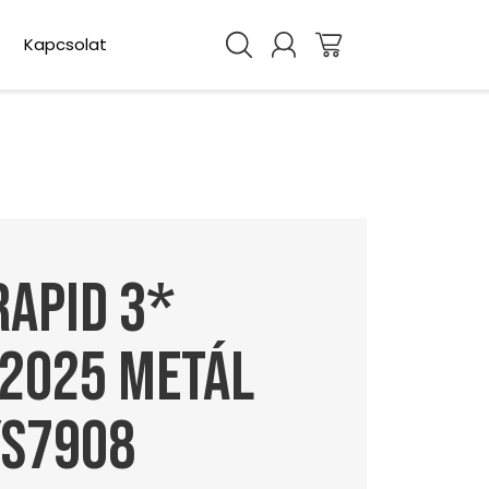
Kapcsolat
rapid 3*
 2025 metál
ys7908