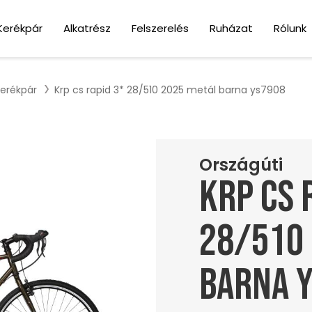
Kerékpár
Alkatrész
Felszerelés
Ruházat
Rólunk
kerékpár
Krp cs rapid 3* 28/510 2025 metál barna ys7908
Országúti
Krp cs 
28/510
barna 