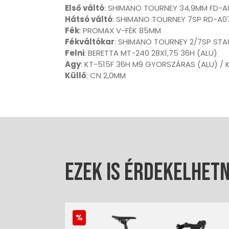
Első váltó
: SHIMANO TOURNEY 34,9MM FD-A
Hátsó váltó
: SHIMANO TOURNEY 7SP RD-A0
Fék
: PROMAX V-FÉK 85MM
Fékváltókar
: SHIMANO TOURNEY 2/7SP STA
Felni
: BERETTA MT-240 28X1,75 36H (ALU)
Agy
: KT-515F 36H M9 GYORSZÁRAS (ALU) /
Küllő
: CN 2,0MM
Ezek is érdekelhet