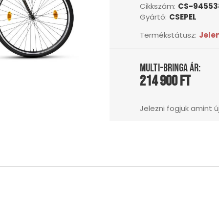
Cikkszám:
CS-94553
Gyártó:
CSEPEL
Termékstátusz:
Jele
Multi-Bringa ár:
214 900 Ft
Jelezni fogjuk amint új