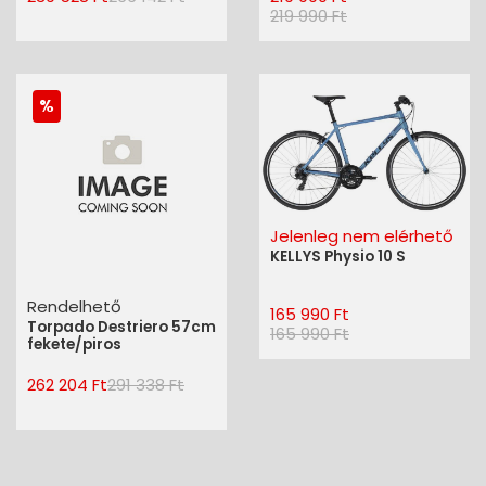
219 990 Ft
Jelenleg nem elérhető
KELLYS Physio 10 S
Rendelhető
165 990 Ft
Torpado Destriero 57cm
165 990 Ft
fekete/piros
262 204 Ft
291 338 Ft