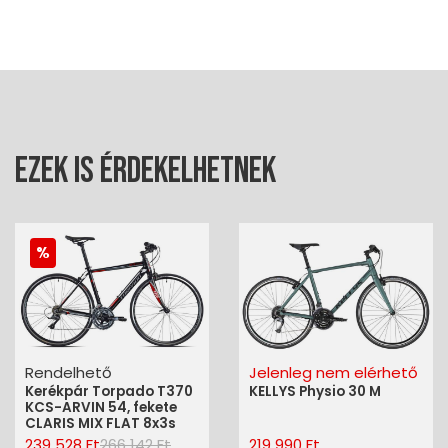
Ezek is érdekelhetnek
Rendelhető
Jelenleg nem elérhető
Kerékpár Torpado T370
KELLYS Physio 30 M
KCS-ARVIN 54, fekete
CLARIS MIX FLAT 8x3s
239 528 Ft
266 142 Ft
219 990 Ft