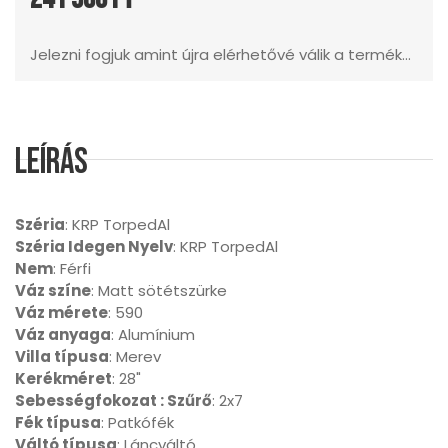
Jelezni fogjuk amint újra elérhetővé válik a termék...
Leírás
Széria
: KRP TorpedAl
Széria Idegen Nyelv
: KRP TorpedAl
Nem
: Férfi
Váz színe
: Matt sötétszürke
Váz mérete
: 590
Váz anyaga
: Alumínium
Villa típusa
: Merev
Kerékméret
: 28"
Sebességfokozat : Szűrő
: 2x7
Fék típusa
: Patkófék
Váltó típusa
: Láncváltó