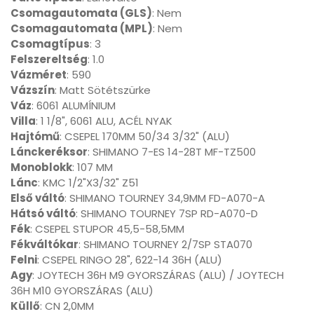
Csomagautomata (GLS)
: Nem
Csomagautomata (MPL)
: Nem
Csomagtípus
: 3
Felszereltség
: 1.0
Vázméret
: 590
Vázszín
: Matt Sötétszürke
Váz
: 6061 ALUMÍNIUM
Villa
: 1 1/8", 6061 ALU, ACÉL NYAK
Hajtómű
: CSEPEL 170MM 50/34 3/32" (ALU)
Lánckeréksor
: SHIMANO 7-ES 14-28T MF-TZ500
Monoblokk
: 107 MM
Lánc
: KMC 1/2"X3/32" Z51
Első váltó
: SHIMANO TOURNEY 34,9MM FD-A070-A
Hátsó váltó
: SHIMANO TOURNEY 7SP RD-A070-D
Fék
: CSEPEL STUPOR 45,5-58,5MM
Fékváltókar
: SHIMANO TOURNEY 2/7SP STA070
Felni
: CSEPEL RINGO 28", 622-14 36H (ALU)
Agy
: JOYTECH 36H M9 GYORSZÁRAS (ALU) / JOYTECH
36H M10 GYORSZÁRAS (ALU)
Küllő
: CN 2,0MM