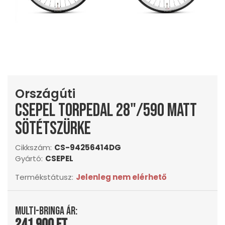
Országúti
Csepel TorpedAL 28"/590 matt
sötétszürke
Cikkszám:
CS-94256414DG
Gyártó:
CSEPEL
Termékstátusz:
Jelenleg nem elérhető
Multi-Bringa ár:
241 900 Ft