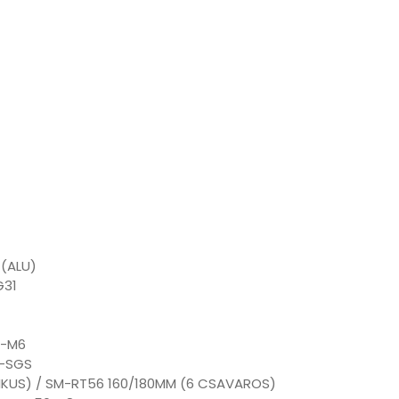
 (ALU)
G31
3-M6
0-SGS
IKUS) / SM-RT56 160/180MM (6 CSAVAROS)