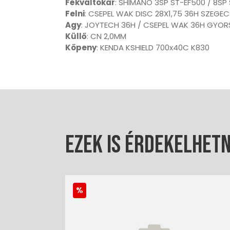
Fékváltókar
: SHIMANO 3SP ST-EF500 / 8SP
Felni
: CSEPEL WAK DISC 28X1,75 36H SZEGEC
Agy
: JOYTECH 36H / CSEPEL WAK 36H GYOR
Küllő
: CN 2,0MM
Köpeny
: KENDA KSHIELD 700x40C K830
Ezek is érdekelhet