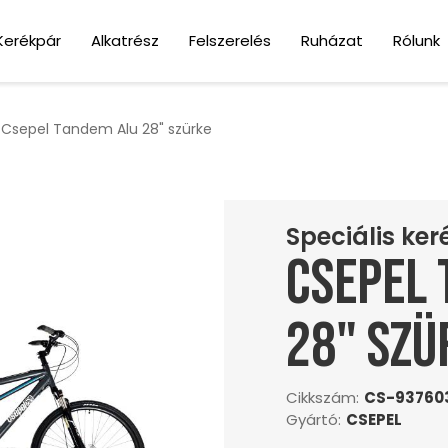
Kerékpár
Alkatrész
Felszerelés
Ruházat
Rólunk
Csepel Tandem Alu 28" szürke
Speciális ke
Csepel 
28" szü
Cikkszám:
CS-93760
Gyártó:
CSEPEL