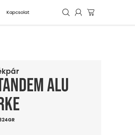
Kapcsolat
rékpár
Tandem Alu
rke
324GR