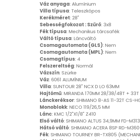
Váz anyaga
: Alumínium
Villa típusa
: Teleszkópos
Kerékméret
: 28"
Sebességfokozat : Szűrő
: 3x8
Fék típusa
: Mechanikus tárcsafék
Váltó típusa
: Láncváltó
Csomagautomata (GLS)
: Nem
Csomagautomata (MPL)
: Nem
Csomagtípus
: 4
Felszereltség
: Normál
Vázszín
: Szürke
Váz
: 6061 ALUMÍNIUM
Villa
: SUNTOUR 28" NCX D LO 63MM
Hajtómű
: MIRANDA 170MM 28/38/48T + 33T
Lánckeréksor
: SHIMANO 8-AS 11-32T CS-H
Monoblokk
: NECO 119/26,5 MM
Lánc
: KMC 1/2"X1/8" Z410
Első váltó
: SHIMANO ALTUS 34,9MM FD-M31
Hátsó váltó
: SHIMANO ACERA 8SP RD-M36
Fék
: SHIMANO TOURNEY BR-TX805 (MECHAN