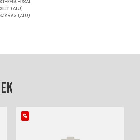
 ST-EF50-R8AL
SELT (ALU)
SZÁRAS (ALU)
nek