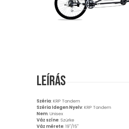
Leírás
Széria
: KRP Tandem
Széria Idegen Nyelv
: KRP Tandem
Nem
: Unisex
Váz színe
: Szürke
Váz mérete
: 19"/15"