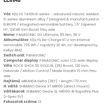
Váz
: KELLYS TAYEN R-series - advanced robotic welded
6-series aluminium alloy / Designed & manufactured in
EUROPE / integrated removable battery, 1.5“ tapered
HT, 12x148 mm Boost thru axle
Motor
: PANASONIC GX Ultimate, 95 Nm, 36 V
Akkumulátor
: KELLYS Re-Charge K1 Li-ion internal
removable 725 Wh / capacity 20 Ah, co-developed by
Kellys-BMZ
Switch unit
: PANASONIC
Computer display
: PANASONIC color LCD side display
Villa
: ROCK SHOX 35 GOLD RL (29) Boost, 120 mm,
DebonAir / Motion Control / Maxle Stealth 15 mm thru
axle
Hajtómű
: MIRANDA Delta (36T) - length 170 mm
H. váltó
: SHIMANO Deore XT M8100 (direct mount)
Váltókarok
: SHIMANO Deore SL-M6100-IR Rapidfire Plus
(I-Spec EV)
Fokozatok száma
: 12