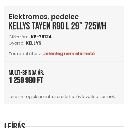
Elektromos, pedelec
KELLYS Tayen R90 L 29" 725Wh
Cikkszám:
KE-76124
Gyártó:
KELLYS
Termékstátusz:
Jelenleg nem elérhető
Multi-Bringa ár:
1 259 990 Ft
Jelezni fogjuk amint újra elérhetővé válik a termék...
Leírás