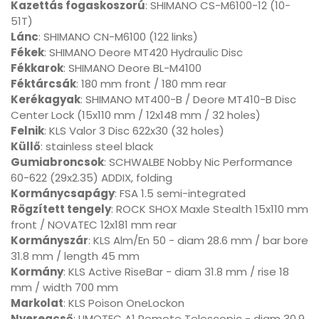
Kazettás fogaskoszorú
: SHIMANO CS-M6100-12 (10-
51T)
Lánc
: SHIMANO CN-M6100 (122 links)
Fékek
: SHIMANO Deore MT420 Hydraulic Disc
Fékkarok
: SHIMANO Deore BL-M4100
Féktárcsák
: 180 mm front / 180 mm rear
Kerékagyak
: SHIMANO MT400-B / Deore MT410-B Disc
Center Lock (15x110 mm / 12x148 mm / 32 holes)
Felnik
: KLS Valor 3 Disc 622x30 (32 holes)
Küllő
: stainless steel black
Gumiabroncsok
: SCHWALBE Nobby Nic Performance
60-622 (29x2.35) ADDIX, folding
Kormánycsapágy
: FSA 1.5 semi-integrated
Rögzített tengely
: ROCK SHOX Maxle Stealth 15x110 mm
front / NOVATEC 12x181 mm rear
Kormányszár
: KLS Alm/En 50 - diam 28.6 mm / bar bore
31.8 mm / length 45 mm
Kormány
: KLS Active RiseBar - diam 31.8 mm / rise 18
mm / width 700 mm
Markolat
: KLS Poison OneLockon
Nyeregcső
: LIMOTEC A1 Remote Telescopic - diam 30.9