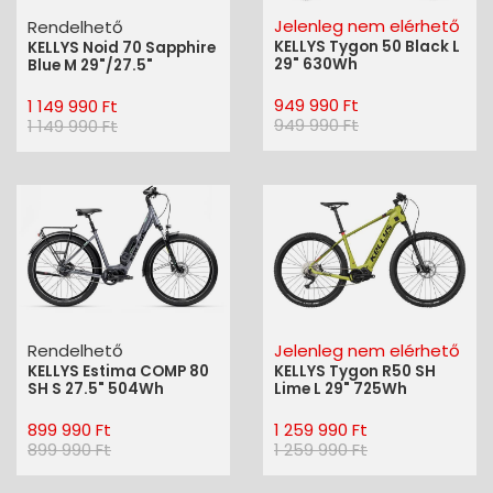
Jelenleg nem elérhető
Rendelhető
KELLYS Tygon 50 Black L
KELLYS Noid 70 Sapphire
29" 630Wh
Blue M 29"/27.5"
949 990 Ft
1 149 990 Ft
949 990 Ft
1 149 990 Ft
Rendelhető
Jelenleg nem elérhető
KELLYS Estima COMP 80
KELLYS Tygon R50 SH
SH S 27.5" 504Wh
Lime L 29" 725Wh
899 990 Ft
1 259 990 Ft
899 990 Ft
1 259 990 Ft