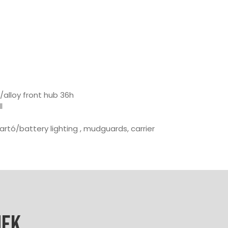
/alloy front hub 36h
l
rtó/battery lighting , mudguards, carrier
nek