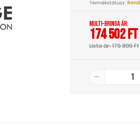
Termékstátusz:
Rend
Multi-Bringa ár:
174 502 Ft
Lista ár: 179 899 Ft