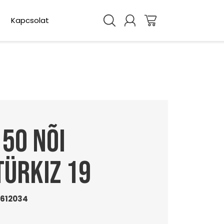
Kapcsolat
 50 nõi
ürkiz 19
612034