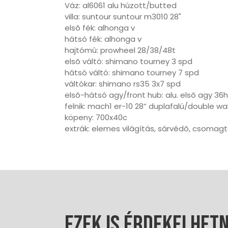
Váz: al6061 alu húzott/butted
villa: suntour suntour m3010 28"
elsõ fék: alhonga v
hátsó fék: alhonga v
hajtómû: prowheel 28/38/48t
elsõ váltó: shimano tourney 3 spd
hátsó váltó: shimano tourney 7 spd
váltókar: shimano rs35 3x7 spd
elsõ-hátsó agy/front hub: alu. elsõ agy 36h
felnik: mach1 er-10 28” duplafalú/double wal
köpeny: 700x40c
extrák: elemes világítás, sárvédõ, csomagta
Ezek is érdekelhet