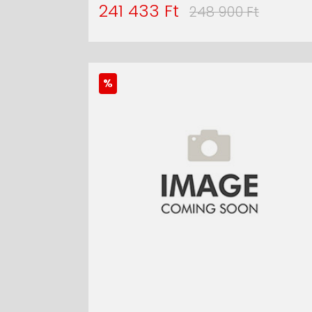
241 433 Ft
248 900 Ft