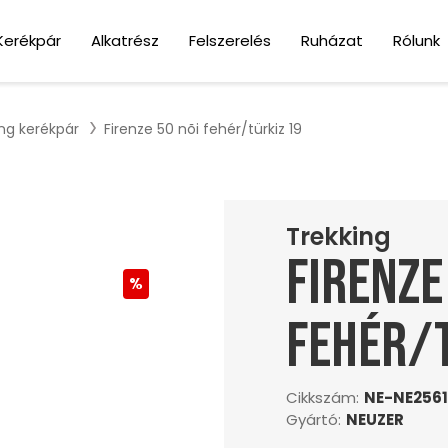
Kerékpár
Alkatrész
Felszerelés
Ruházat
Rólunk
ing kerékpár
Firenze 50 nõi fehér/türkiz 19
Trekking
Firenze
fehér/t
Cikkszám:
NE-NE2561
Gyártó:
NEUZER